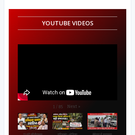
YOUTUBE VIDEOS
Next
»
1
/
85
15 घंटे की मैराथन
गरियाबंद-ओडिशा
बेमेतरा में यातायात