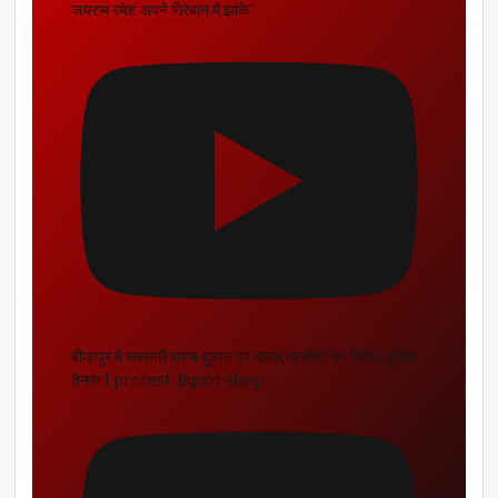
जयराम रमेश अपने गिरेबान में झांके"
बीजापुर में सरकारी शराब दुकान पर बवाल,ग्रामीणों का विरोध, पुलिस
तैनात | protest ,liquor shop