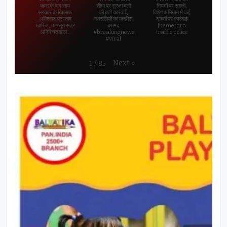
बहस के बाद साय
सीमा पर सुरक्षा बलों
नियमों पर सख्ती,
सरकार के खिलाफ
की बड़ी कार्रवाई,
विशेष अभियान में कई
अविश्वास प्रस्ताव
नक्सलियों का जखीरा
वाहनों पर कार्रवाई
खारिज, मानसून सत्र
बरामद
|bemetara
अनिश्चितकाल...
#breakingnews
traffic police
#viral
Next
»
1
/
85