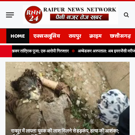
HOME
एक्सक्लूसिव
रायपुर
क्राइम
छत्तीसगढ़
 पूजा; एक आरोपी गिरफ्तार
अम्बेडकर अस्पताल: अब इमरजेंसी मरीजों की सीधे होगी एंट्री, ब
रायपुर में लापता युवक की लाश मिलने से हड़कंप, हत्या की आशंका;