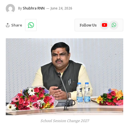
By
Shubhra RNN
June 24, 2026
YouTube
WhatsAp
Share
Follow Us
School Session Change 2027