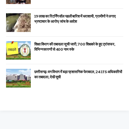
19 लाख का रिटर्निंग वॉल पहली बारिश में धराशायी, ग्रामीणों ने लगाए
भ्रष्टाचार के आरोप; जांच के आदेश
शिक्षा विभाग की तबादला सूची जारी, 700 शिक्षको के हुए ट्रांसफर,
विभिन्न कारणों से 400 नाम रुके
छत्तीसगढ़: वन विभाग में बड़ा प्रशासनिक फेरबदल, 24 IFS अधिकारियों
का तबादला, देखें सूची