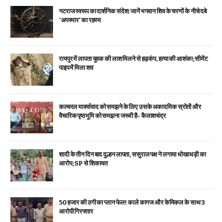
नटराज स्वरूप का दार्शनिक संदेश: जानें भगवान शिव के चरणों के नीचे दबे
‘अपस्मार’ का रहस्य
रायपुर में लापता युवक की लाश मिलने से हड़कंप, हत्या की आशंका; सीमेंट
पाइप में मिला शव
कल्चरल मार्क्सवाद को समझने के लिए उसके अकादमिक स्रोतों और
वैचारिक पृष्ठभूमि को समझना जरूरी है- कैलाशचंद्र
शादी के तीन दिन बाद दुल्हन लापता, ससुराल पक्ष ने लगाया धोखाधड़ी का
आरोप; SP से शिकायत
₹50 हजार की ठगी का प्लान फेल! काले कागज और केमिकल के साथ 3
आरोपी गिरफ्तार