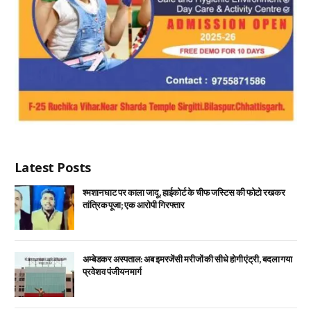
Latest Posts
श्मशान घाट पर काला जादू, हाईकोर्ट के चीफ जस्टिस की फोटो रखकर
तांत्रिक पूजा; एक आरोपी गिरफ्तार
अम्बेडकर अस्पताल: अब इमरजेंसी मरीजों की सीधे होगी एंट्री, बदला गया
प्रवेश व पंजीयन मार्ग