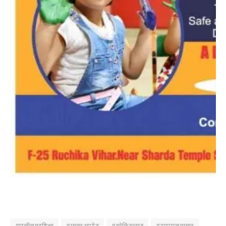
#छत्तीसगढ़शिक्षा
#छात्रअपडेट
#ब्रेकिंगन्यूज
#रायपुरसमाचार