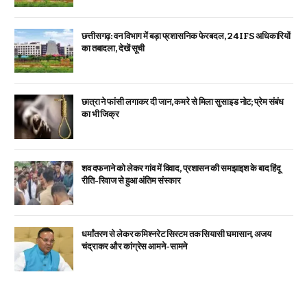
छत्तीसगढ़: वन विभाग में बड़ा प्रशासनिक फेरबदल, 24 IFS अधिकारियों
का तबादला, देखें सूची
छात्रा ने फांसी लगाकर दी जान, कमरे से मिला सुसाइड नोट; प्रेम संबंध
का भी जिक्र
शव दफनाने को लेकर गांव में विवाद, प्रशासन की समझाइश के बाद हिंदू
रीति-रिवाज से हुआ अंतिम संस्कार
धर्मांतरण से लेकर कमिश्नरेट सिस्टम तक सियासी घमासान, अजय
चंद्राकर और कांग्रेस आमने-सामने