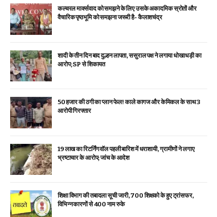
कल्चरल मार्क्सवाद को समझने के लिए उसके अकादमिक स्रोतों और
वैचारिक पृष्ठभूमि को समझना जरूरी है- कैलाशचंद्र
शादी के तीन दिन बाद दुल्हन लापता, ससुराल पक्ष ने लगाया धोखाधड़ी का
आरोप; SP से शिकायत
₹50 हजार की ठगी का प्लान फेल! काले कागज और केमिकल के साथ 3
आरोपी गिरफ्तार
19 लाख का रिटर्निंग वॉल पहली बारिश में धराशायी, ग्रामीणों ने लगाए
भ्रष्टाचार के आरोप; जांच के आदेश
शिक्षा विभाग की तबादला सूची जारी, 700 शिक्षको के हुए ट्रांसफर,
विभिन्न कारणों से 400 नाम रुके