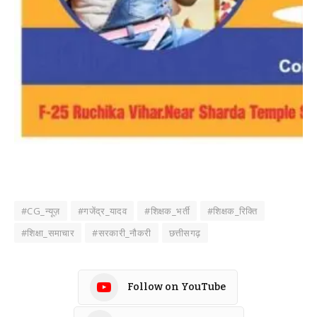
#CG_न्यूज़
#गजेंद्र_यादव
#शिक्षक_भर्ती
#शिक्षक_रिक्ति
#शिक्षा_समाचार
#सरकारी_नौकरी
छत्तीसगढ़
Follow on YouTube