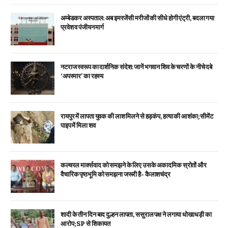
अम्बेडकर अस्पताल: अब इमरजेंसी मरीजों की सीधे होगी एंट्री, बदला गया
प्रवेश व पंजीयन मार्ग
नटराज स्वरूप का दार्शनिक संदेश: जानें भगवान शिव के चरणों के नीचे दबे
‘अपस्मार’ का रहस्य
रायपुर में लापता युवक की लाश मिलने से हड़कंप, हत्या की आशंका; सीमेंट
पाइप में मिला शव
कल्चरल मार्क्सवाद को समझने के लिए उसके अकादमिक स्रोतों और
वैचारिक पृष्ठभूमि को समझना जरूरी है- कैलाशचंद्र
शादी के तीन दिन बाद दुल्हन लापता, ससुराल पक्ष ने लगाया धोखाधड़ी का
आरोप; SP से शिकायत