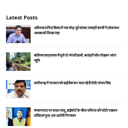
Latest Posts
अमित कटारिया विवाद में नया मोड़: पूर्व सांसद जयश्री बनर्जी ने लोकसभा
अध्यक्ष को लिखा पत्र
बालिका छात्रावास में घुसे दो जंगली हाथी, बाउंड्री वॉल तोड़कर अंदर
पहुंचे
छत्तीसगढ़ में सरकार को हाईजैक कर चला रहे हैं मोदी: संजय सिंह
श्मशान घाट पर काला जादू, हाईकोर्ट के चीफ जस्टिस की फोटो रखकर
तांत्रिक पूजा; एक आरोपी गिरफ्तार