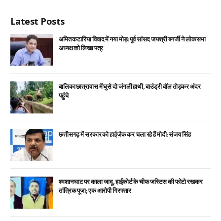
Latest Posts
अमित कटारिया विवाद में नया मोड़: पूर्व सांसद जयश्री बनर्जी ने लोकसभा
अध्यक्ष को लिखा पत्र
बालिका छात्रावास में घुसे दो जंगली हाथी, बाउंड्री वॉल तोड़कर अंदर
पहुंचे
छत्तीसगढ़ में सरकार को हाईजैक कर चला रहे हैं मोदी: संजय सिंह
श्मशान घाट पर काला जादू, हाईकोर्ट के चीफ जस्टिस की फोटो रखकर
तांत्रिक पूजा; एक आरोपी गिरफ्तार