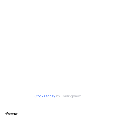
Stocks today
by TradingView
विज्ञापन