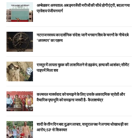
अम्बेडकर अस्पताल: अब इमरजेंसी मरीजों की सीधे होगी एंट्री, बदला गया
प्रवेश व पंजीयन मार्ग
नटराज स्वरूप का दार्शनिक संदेश: जानें भगवान शिव के चरणों के नीचे दबे
‘अपस्मार’ का रहस्य
रायपुर में लापता युवक की लाश मिलने से हड़कंप, हत्या की आशंका; सीमेंट
पाइप में मिला शव
कल्चरल मार्क्सवाद को समझने के लिए उसके अकादमिक स्रोतों और
वैचारिक पृष्ठभूमि को समझना जरूरी है- कैलाशचंद्र
शादी के तीन दिन बाद दुल्हन लापता, ससुराल पक्ष ने लगाया धोखाधड़ी का
आरोप; SP से शिकायत