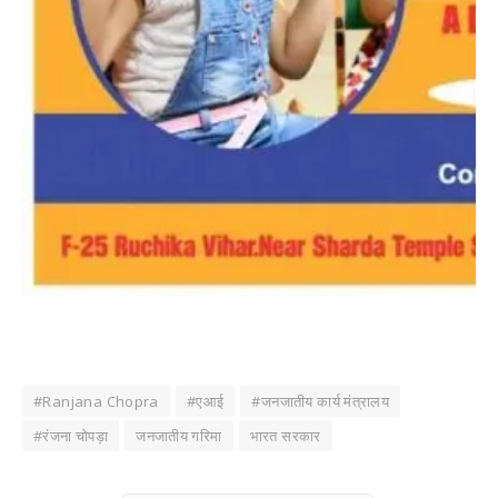
#Ranjana Chopra
#एआई
#जनजातीय कार्य मंत्रालय
#रंजना चोपड़ा
जनजातीय गरिमा
भारत सरकार