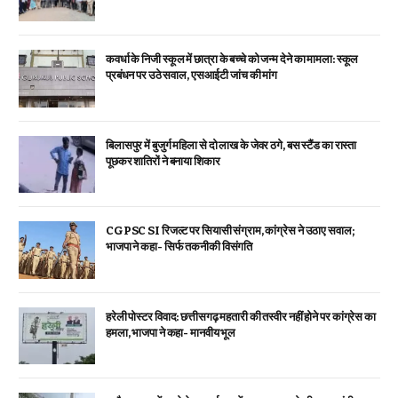
कवर्धा के निजी स्कूल में छात्रा के बच्चे को जन्म देने का मामला: स्कूल
प्रबंधन पर उठे सवाल, एसआईटी जांच की मांग
बिलासपुर में बुजुर्ग महिला से दो लाख के जेवर ठगे, बस स्टैंड का रास्ता
पूछकर शातिरों ने बनाया शिकार
CGPSC SI रिजल्ट पर सियासी संग्राम, कांग्रेस ने उठाए सवाल;
भाजपा ने कहा- सिर्फ तकनीकी विसंगति
हरेली पोस्टर विवाद: छत्तीसगढ़ महतारी की तस्वीर नहीं होने पर कांग्रेस का
हमला, भाजपा ने कहा- मानवीय भूल