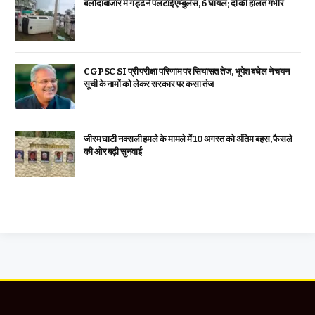
बलौदाबाजार में गड्ढे ने पलटाई एम्बुलेंस, 6 घायल; दो की हालत गंभीर
CGPSC SI प्री परीक्षा परिणाम पर सियासत तेज, भूपेश बघेल ने चयन
सूची के नामों को लेकर सरकार पर कसा तंज
जीरम घाटी नक्सली हमले के मामले में 10 अगस्त को अंतिम बहस, फैसले
की ओर बढ़ी सुनवाई