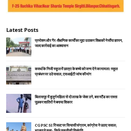
Latest Posts
प्रमोशन और गैर-शैक्षणिक कार्यों का मुद्दा उठाकर शिक्षकों ने सौंपा ज्ञापन,
जल्द कार्रवाई का आश्वासन
कवर्धा के निजी स्कूल में छात्रा के बच्चे को जन्म देने का मामला: स्कूल
प्रबंधन पर उठे सवाल, एसआईटी जांच की मांग
बिलासपुर में बुजुर्ग महिला से दो लाख के जेवर ठगे, बस स्टैंड का रास्ता
पूछकर शातिरों ने बनाया शिकार
CGPSC SI रिजल्ट पर सियासी संग्राम, कांग्रेस ने उठाए सवाल;
भाजपा ने कहा- सिर्फ तकनीकी विसंगति