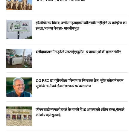
हरेली पोस्टर विवाद: छत्तीसगढ़ महतारी की तस्वीर नहीं होने पर कांग्रेस का
हमला, भाजपा ने कहा- मानवीय भूल
बलौदाबाजार में गड्ढे ने पलटाई एम्बुलेंस, 6 घायल; दो की हालत गंभीर
CGPSC SI प्री परीक्षा परिणाम पर सियासत तेज, भूपेश बघेल ने चयन
सूची के नामों को लेकर सरकार पर कसा तंज
जीरम घाटी नक्सली हमले के मामले में 10 अगस्त को अंतिम बहस, फैसले
की ओर बढ़ी सुनवाई