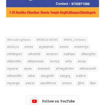
#BreakingNews
#RNN24 NEWS
#RRN_24 News
#RRN24
#घायल
#दुखदहादसा
#नालंदा
#नालंदान्यूज
#नीतीशकुमार
#पीएममोदी
#प्रशासन
#बड़ीखबर
#बिहारपुलिस
#बिहारशरीफ
#बिहारसमाचार
#भगदड़
#भीड़
#मघड़ा
#मुआवजा
#मृतक
#राहतकार्य
#रेस्क्यूऑपरेशन
#शीतलाअष्टमी
#शीतलामंदिर
#शोक
#श्रद्धांजलि
#श्रद्धालु
#संवेदना
#सुरक्षाचूक
#हादसा
#हृदयविदारक
अस्पताल
पुलिस
बिहार
Follow on YouTube