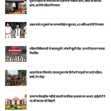
दूसरी महिला के साथ पति को देख पत्नी ने खोया आपा, विवाद के बाद की
हत्या, आरोपी महिला गिरफ्तार
डबल मर्डर व दुष्कर्म का सनसनीखेज खुलासा, 65 वर्षीय आरोपी गिरफ्तार
महिला शिक्षिकाओं से बदसलूकी: जांच में खुली पोल, प्रभारी प्रधान पाठक
निलंबित
आक्रोश का विस्फोट: शराब दुकान के विरोध में सड़कों पर उतरे महिला-
बच्चे, गेट तोड़ा
सामान्य नोकझोंक नहीं हो सकती मानसिक क्रूरता का आधार, हाईकोर्ट ने
रद्द की तलाक की डिक्री