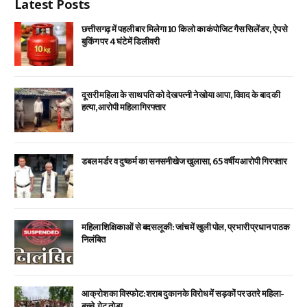
Latest Posts
छत्तीसगढ़ में पहली बार मिलेगा 10 किलो का कंपोजिट गैस सिलेंडर, ऐप से
बुकिंग पर 4 घंटे में डिलीवरी
दूसरी महिला के साथ पति को देख पत्नी ने खोया आपा, विवाद के बाद की
हत्या, आरोपी महिला गिरफ्तार
डबल मर्डर व दुष्कर्म का सनसनीखेज खुलासा, 65 वर्षीय आरोपी गिरफ्तार
महिला शिक्षिकाओं से बदसलूकी: जांच में खुली पोल, प्रभारी प्रधान पाठक
निलंबित
आक्रोश का विस्फोट: शराब दुकान के विरोध में सड़कों पर उतरे महिला-
बच्चे, गेट तोड़ा