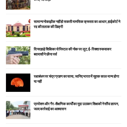
सामान्य नोकझोंक नहीं हो सकती मानसिक क्रूरता का आधार, हाईकोर्ट ने
रद्द की तलाक की डिक्री
दिनदहाड़े शिक्षिका से पिस्टल की नोक पर लूट, ई-रिक्शा रुकवाकर
बदमाशों ने छीना पर्स
रक्षाबंधन पर चंद्र ग्रहण का साया, जानिए भारत में सूतक काल मान्य होगा
या नहीं
प्रमोशन और गैर-शैक्षणिक कार्यों का मुद्दा उठाकर शिक्षकों ने सौंपा ज्ञापन,
जल्द कार्रवाई का आश्वासन