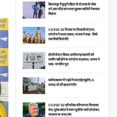
बिलासपुर में बुजुर्ग महिला से दो लाख के जेवर
ठगे, बस स्टैंड का रास्ता पूछकर शातिरों ने बनाया
शिकार
CGPSC SI रिजल्ट पर सियासी संग्राम,
कांग्रेस ने उठाए सवाल; भाजपा ने कहा- सिर्फ
तकनीकी विसंगति
हरेली पोस्टर विवाद: छत्तीसगढ़ महतारी की
तस्वीर नहीं होने पर कांग्रेस का हमला, भाजपा ने
कहा- मानवीय भूल
बलौदाबाजार में गड्ढे ने पलटाई एम्बुलेंस, 6
घायल; दो की हालत गंभीर
CGPSC SI प्री परीक्षा परिणाम पर सियासत
तेज, भूपेश बघेल ने चयन सूची के नामों को लेकर
सरकार पर कसा तंज