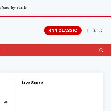
s/seo-by-rank-
RNN CLASSIC
Facebook
X
Insta
(Twitter)
य
Live Score
Website