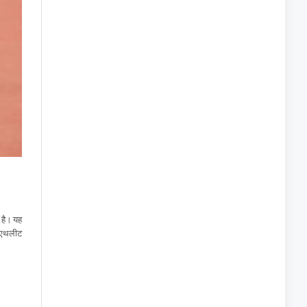
 है। यह
ॉक एथलीट