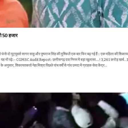
ांगे 50 हजार
विवाद में फंसे दो यूट्यूबर्स सागर साहू और पुष्पराज सिंह की मुश्किलें एक बार फिर बढ़ गई हैं। एक महिला की शिका
ै। यह भी पढ़े :- CGMSC Audit Report : छत्तीसगढ़ दवा निगम में बड़ा खुलासा….! 3,261 करोड़ खर्च
ुसार, शिकायतकर्ता नेहा मिश्रा पिछले पांच वर्षों से गांव उमदा में ग्राहक सेवा केंद्र…