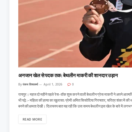
अनजान खेल से पदक तक: बेथलीन माकरी की शानदार उड़ान
By
पंकज विश्वकर्मा
April 1, 2026
0
रायपुर। महज दो महीने पहले रेस-वॉक शुरू करने वाली बेथलीन ग्रेस माकरी ने अपने आत्मव
भी पढ़े :- महिला की हत्या का खुलासा: प्रेमी अमित सिसोदिया गिरफ्तार, चरित्र शंका में की 
बनने की क्षमता देखी। दिलचस्प बात यह रही कि उस समय बेथलीन इस खेल के बारे में लगभ
READ MORE