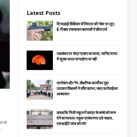
Latest Posts
दिनदहाड़े शिक्षिका से पिस्टल की नोक पर लूट,
ई-रिक्शा रुकवाकर बदमाशों ने छीना पर्स
रक्षाबंधन पर चंद्र ग्रहण का साया, जानिए भारत
में सूतक काल मान्य होगा या नहीं
प्रमोशन और गैर-शैक्षणिक कार्यों का मुद्दा
उठाकर शिक्षकों ने सौंपा ज्ञापन, जल्द कार्रवाई का
आश्वासन
कवर्धा के निजी स्कूल में छात्रा के बच्चे को जन्म
ड
देने का मामला: स्कूल प्रबंधन पर उठे सवाल,
रे भी
एसआईटी जांच की मांग
ी…