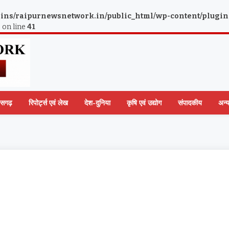
ns/raipurnewsnetwork.in/public_html/wp-content/plugin
p
on line
41
तीसगढ़
रिपोर्ट्स एवं लेख
देश-दुनिया
कृषि एवं उद्योग
संपादकीय
अन्