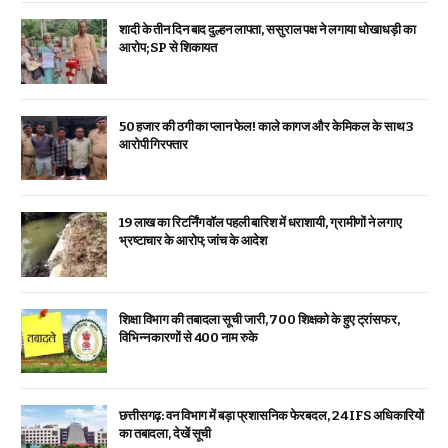
शादी के तीन दिन बाद दुल्हन लापता, ससुराल पक्ष ने लगाया धोखाधड़ी का
आरोप; SP से शिकायत
₹50 हजार की ठगी का प्लान फेल! काले कागज और केमिकल के साथ 3
आरोपी गिरफ्तार
19 लाख का रिटर्निंग वॉल पहली बारिश में धराशायी, ग्रामीणों ने लगाए
भ्रष्टाचार के आरोप; जांच के आदेश
शिक्षा विभाग की तबादला सूची जारी, 700 शिक्षको के हुए ट्रांसफर,
विभिन्न कारणों से 400 नाम रुके
छत्तीसगढ़: वन विभाग में बड़ा प्रशासनिक फेरबदल, 24 IFS अधिकारियों
का तबादला, देखें सूची