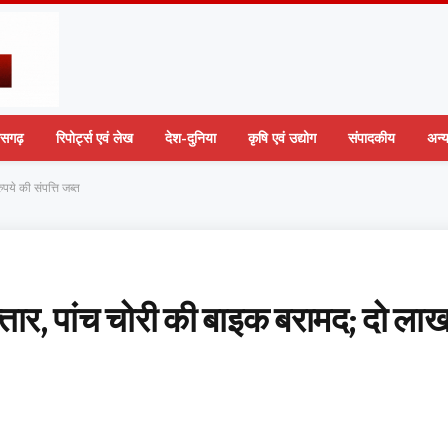
तीसगढ़
रिपोर्ट्स एवं लेख
देश-दुनिया
कृषि एवं उद्योग
संपादकीय
अन्
पये की संपत्ति जब्त
्तार, पांच चोरी की बाइक बरामद; दो ला