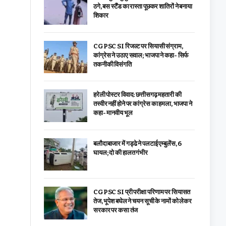
ठगे, बस स्टैंड का रास्ता पूछकर शातिरों ने बनाया
शिकार
CGPSC SI रिजल्ट पर सियासी संग्राम,
कांग्रेस ने उठाए सवाल; भाजपा ने कहा- सिर्फ
तकनीकी विसंगति
हरेली पोस्टर विवाद: छत्तीसगढ़ महतारी की
तस्वीर नहीं होने पर कांग्रेस का हमला, भाजपा ने
कहा- मानवीय भूल
बलौदाबाजार में गड्ढे ने पलटाई एम्बुलेंस, 6
घायल; दो की हालत गंभीर
CGPSC SI प्री परीक्षा परिणाम पर सियासत
तेज, भूपेश बघेल ने चयन सूची के नामों को लेकर
सरकार पर कसा तंज