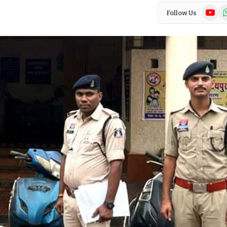
YouTub
Wh
Follow Us