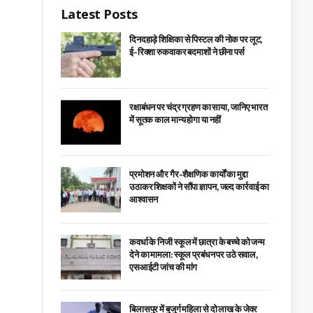
Latest Posts
दिनदहाड़े शिक्षिका से पिस्टल की नोक पर लूट,
ई-रिक्शा रुकवाकर बदमाशों ने छीना पर्स
रक्षाबंधन पर चंद्र ग्रहण का साया, जानिए भारत
में सूतक काल मान्य होगा या नहीं
प्रमोशन और गैर-शैक्षणिक कार्यों का मुद्दा
उठाकर शिक्षकों ने सौंपा ज्ञापन, जल्द कार्रवाई का
आश्वासन
कवर्धा के निजी स्कूल में छात्रा के बच्चे को जन्म
देने का मामला: स्कूल प्रबंधन पर उठे सवाल,
एसआईटी जांच की मांग
बिलासपुर में बुजुर्ग महिला से दो लाख के जेवर