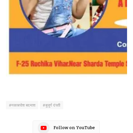
#नकाबपोश बदमाश
#बुजुर्ग दंपती
Follow on YouTube