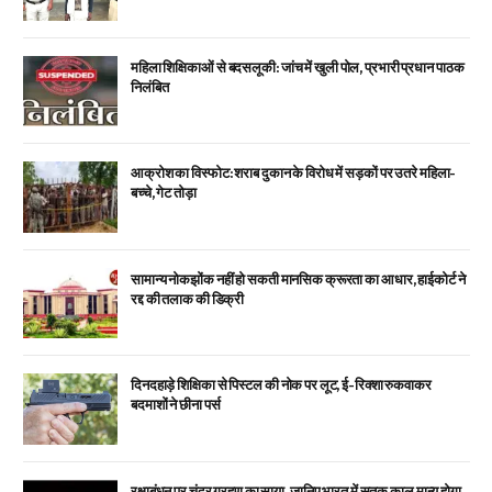
महिला शिक्षिकाओं से बदसलूकी: जांच में खुली पोल, प्रभारी प्रधान पाठक
निलंबित
आक्रोश का विस्फोट: शराब दुकान के विरोध में सड़कों पर उतरे महिला-
बच्चे, गेट तोड़ा
सामान्य नोकझोंक नहीं हो सकती मानसिक क्रूरता का आधार, हाईकोर्ट ने
रद्द की तलाक की डिक्री
दिनदहाड़े शिक्षिका से पिस्टल की नोक पर लूट, ई-रिक्शा रुकवाकर
बदमाशों ने छीना पर्स
रक्षाबंधन पर चंद्र ग्रहण का साया, जानिए भारत में सूतक काल मान्य होगा