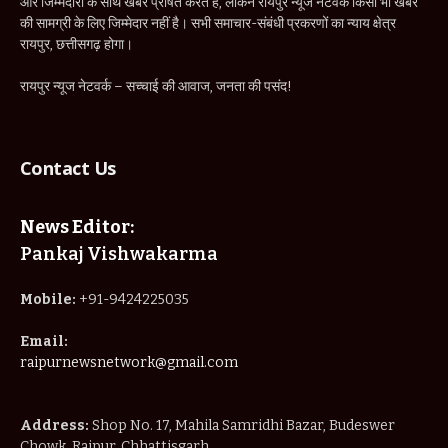
News Editor:
Pankaj Vishwakarma
Mobile:
+91-9424225035
Email:
raipurnewsnetwork@gmail.com
Address:
Shop No. 17, Mahila Samridhi Bazar, Budeswer
Chowk, Raipur, Chhattisgarh
IMPORTANT PAGES
Home
About Us
Privacy Policy