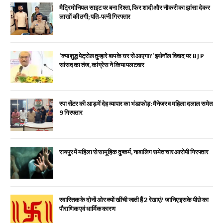
मैट्रिमोनियल साइट पर बना रिश्ता, फिर शादी और नौकरी का झांसा देकर
लाखों की ठगी; पति-पत्नी गिरफ्तार
‘क्या शुद्ध पेट्रोल तुम्हारे बाप के घर से आएगा?’ इथेनॉल विवाद पर BJP
सांसद का तंज, कांग्रेस ने किया पलटवार
स्पा सेंटर की आड़ में देह व्यापार का भंडाफोड़: मैनेजर व महिला दलाल समेत
9 गिरफ्तार
रायपुर में महिला से सामूहिक दुष्कर्म, नाबालिग समेत चार आरोपी गिरफ्तार
स्वास्तिक के दोनों ओर क्यों खींची जाती हैं 2 रेखाएं? जानिए इसके पीछे का
पौराणिक एवं धार्मिक कारण