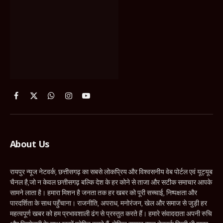
Facebook
X
WhatsApp
Instagram
YouTube
(Twitter)
About Us
रायपुर न्यूज नेटवर्क, छत्तीसगढ़ का सबसे लोकप्रिय और विश्वसनीय वेब पोर्टल एवं यूट्यूब
चैनल है,जो न केवल छत्तीसगढ़ बल्कि देश के हर कोने से ताजा और सटीक समाचार आपके
सामने लाता है। हमारा मिशन है जनता तक हर खबर को पूरी सच्चाई, निष्पक्षता और
पारदर्शिता के साथ पहुँचाना। राजनीति, अपराध, मनोरंजन, खेल और समाज से जुड़ी हर
महत्वपूर्ण खबर को हम प्रभावशाली ढंग से प्रस्तुत करते हैं। हमारे संवाददाता अपनी रुचि
और जिम्मेदारी के साथ खबरें प्रेषित करते हैं, लेकिन रायपुर न्यूज नेटवर्क किसी भी खबर
की सामग्री के लिए जिम्मेदार नहीं है। सभी समाचार-संबंधी प्रकरणों का न्याय क्षेत्र
रायपुर, छत्तीसगढ़ होगा।
रायपुर न्यूज नेटवर्क – सच्चाई की आवाज, जनता की पसंद!
Contact Us