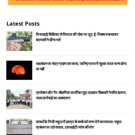
Latest Posts
दिनदहाड़े शिक्षिका से पिस्टल की नोक पर लूट, ई-रिक्शा रुकवाकर
बदमाशों ने छीना पर्स
रक्षाबंधन पर चंद्र ग्रहण का साया, जानिए भारत में सूतक काल मान्य होगा
या नहीं
प्रमोशन और गैर-शैक्षणिक कार्यों का मुद्दा उठाकर शिक्षकों ने सौंपा ज्ञापन,
जल्द कार्रवाई का आश्वासन
कवर्धा के निजी स्कूल में छात्रा के बच्चे को जन्म देने का मामला: स्कूल
प्रबंधन पर उठे सवाल, एसआईटी जांच की मांग