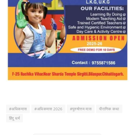
#अधिकमास
#अधिकमास 2026
#पुरुषोत्तम मास
पौराणिक कथा
हिंदू धर्म