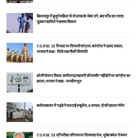
बिलासपुर में बुजुर्ग महिला से दो लाख के जेवर ठगे, बस स्टैंड का रास्ता
पूछकर शातिरों ने बनाया शिकार
CGPSC SI रिजल्ट पर सियासी संग्राम, कांग्रेस ने उठाए सवाल;
भाजपा ने कहा- सिर्फ तकनीकी विसंगति
हरेली पोस्टर विवाद: छत्तीसगढ़ महतारी की तस्वीर नहीं होने पर कांग्रेस का
हमला, भाजपा ने कहा- मानवीय भूल
बलौदाबाजार में गड्ढे ने पलटाई एम्बुलेंस, 6 घायल; दो की हालत गंभीर
CGPSC SI प्री परीक्षा परिणाम पर सियासत तेज, भूपेश बघेल ने चयन