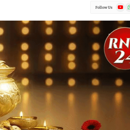
YouTub
Wh
Follow Us