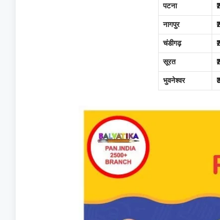
पटना
नागपुर
चंडीगढ़
सूरत
भुवनेश्वर