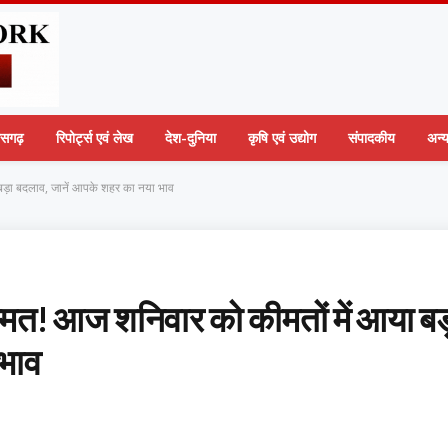
तीसगढ़
रिपोर्ट्स एवं लेख
देश-दुनिया
कृषि एवं उद्योग
संपादकीय
अन्
बड़ा बदलाव, जानें आपके शहर का नया भाव
्मत! आज शनिवार को कीमतों में आया बड
 भाव