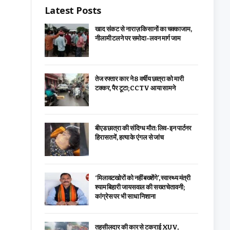
Latest Posts
खाद संकट से नाराज़ किसानों का चक्काजाम,
नीलामी टलने पर समोदा-लवन मार्ग जाम
तेज रफ्तार कार ने 8 वर्षीय छात्रा को मारी
टक्कर, पैर टूटा; CCTV आया सामने
बीएड छात्रा की संदिग्ध मौत: लिव-इन पार्टनर
हिरासत में, हत्या के एंगल से जांच
‘मिलावटखोरों को नहीं बख्शेंगे’, स्वास्थ्य मंत्री
श्याम बिहारी जायसवाल की सख्त चेतावनी;
कांग्रेस पर भी साधा निशाना
तहसीलदार की कार से टकराई XUV,