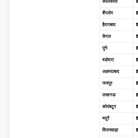
कोलकाता
बैंगलोर
हैदराबाद
केरल
पुणे
वडोदरा
अहमदाबाद
जयपुर
लखनऊ
कोयंबटूर
मदुरै
विजयवाड़ा