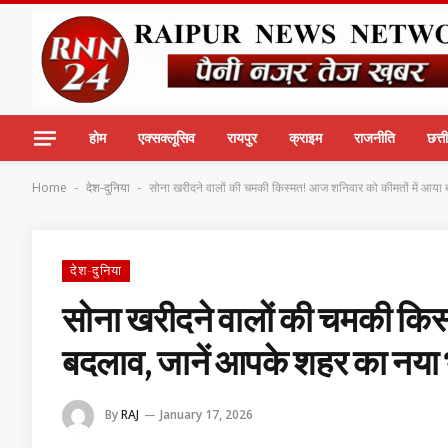
होम
एक्सक्लूसिव
रायपुर
क्राइम
राजनीति
छत्
Home
देश-दुनिया
सोना खरीदने वालों की चमकी किस्मत! आज शनिवार को कीमतों में आया 
-
-
देश-दुनिया
सोना खरीदने वालों की चमकी किस
बदलाव, जानें आपके शहर का नया
By
RAJ
January 17, 2026