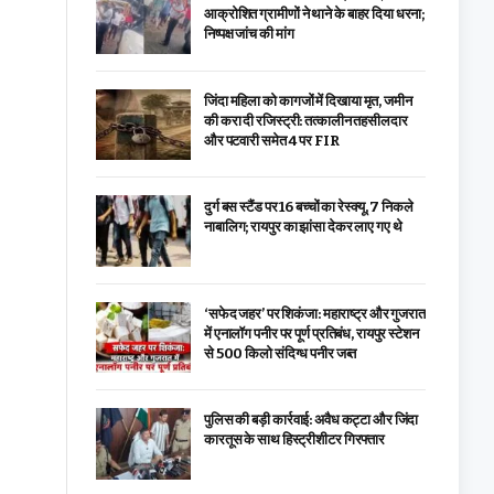
आक्रोशित ग्रामीणों ने थाने के बाहर दिया धरना;
निष्पक्ष जांच की मांग
जिंदा महिला को कागजों में दिखाया मृत, जमीन
की करा दी रजिस्ट्री: तत्कालीन तहसीलदार
और पटवारी समेत 4 पर FIR
दुर्ग बस स्टैंड पर 16 बच्चों का रेस्क्यू, 7 निकले
नाबालिग; रायपुर का झांसा देकर लाए गए थे
‘सफेद जहर’ पर शिकंजा: महाराष्ट्र और गुजरात
में एनालॉग पनीर पर पूर्ण प्रतिबंध, रायपुर स्टेशन
से 500 किलो संदिग्ध पनीर जब्त
पुलिस की बड़ी कार्रवाई: अवैध कट्टा और जिंदा
कारतूस के साथ हिस्ट्रीशीटर गिरफ्तार