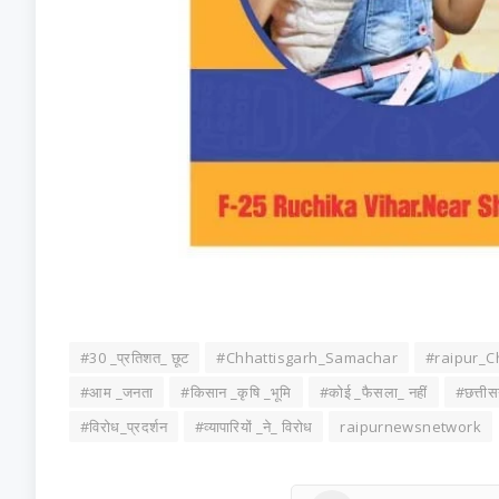
#30 _प्रतिशत_ छूट
#Chhattisgarh_Samachar
#raipur_C
#आम _जनता
#किसान _कृषि _भूमि
#कोई _फैसला_ नहीं
#छत्तीस
#विरोध_प्रदर्शन
#व्यापारियों _ने_ विरोध
raipurnewsnetwork