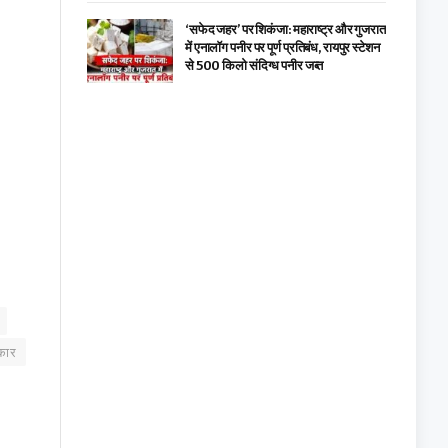
‘सफेद जहर’ पर शिकंजा: महाराष्ट्र और गुजरात
में एनालॉग पनीर पर पूर्ण प्रतिबंध, रायपुर स्टेशन
से 500 किलो संदिग्ध पनीर जब्त
कार