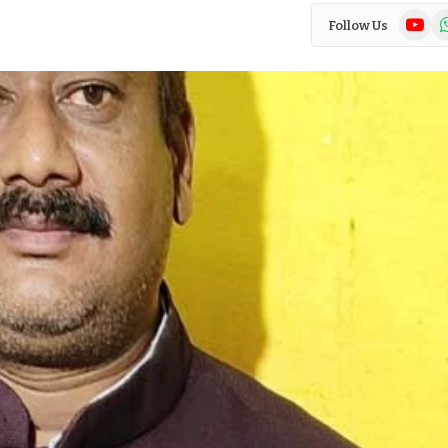
YouTub
Wh
Follow Us