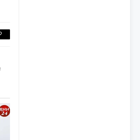
Copy
Link
ज