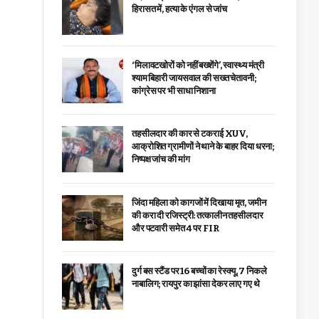
हिरासत में, हत्या के एंगल से जांच
‘मिलावटखोरों को नहीं बख्शेंगे’, स्वास्थ्य मंत्री
श्याम बिहारी जायसवाल की सख्त चेतावनी;
कांग्रेस पर भी साधा निशाना
तहसीलदार की कार से टकराई XUV,
आक्रोशित ग्रामीणों ने थाने के बाहर दिया धरना;
निष्पक्ष जांच की मांग
जिंदा महिला को कागजों में दिखाया मृत, जमीन
की करा दी रजिस्ट्री: तत्कालीन तहसीलदार
और पटवारी समेत 4 पर FIR
दुर्ग बस स्टैंड पर 16 बच्चों का रेस्क्यू, 7 निकले
नाबालिग; रायपुर का झांसा देकर लाए गए थे