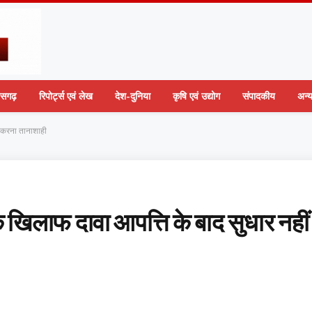
तीसगढ़
रिपोर्ट्स एवं लेख
देश-दुनिया
कृषि एवं उद्योग
संपादकीय
अन्
ं करना तानाशाही
े खिलाफ दावा आपत्ति के बाद सुधार नहीं