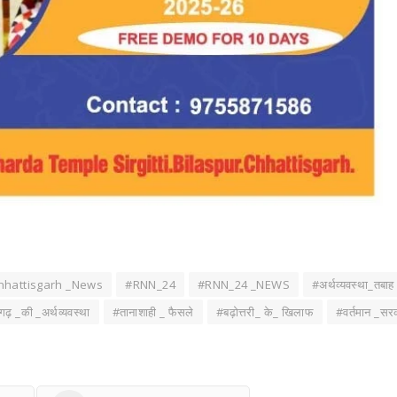
hhattisgarh _News
#RNN_24
#RNN_24 _NEWS
#अर्थव्यवस्था_तबाह
गढ़ _की _अर्थव्यवस्था
#तानाशाही _ फैसले
#बढ़ोत्तरी_ के_ खिलाफ
#वर्तमान _सर