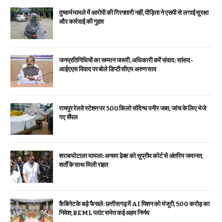
दुष्कर्म मामले में आरोपी की गिरफ्तारी नहीं, पीड़िता ने एसपी से लगाई सुरक्षा
और कार्रवाई की गुहार
जनप्रतिनिधियों का सम्मान जरूरी, अधिकारी करें संवाद: सांसद-
आईएएस विवाद पर बोले डिप्टी सीएम अरुण साव
रायपुर रेलवे स्टेशन पर 500 किलो संदिग्ध पनीर जब्त, जांच के लिए भेजे
गए सैंपल
शराब घोटाला मामला: अनवर ढेबर को सुप्रीम कोर्ट से अंतरिम जमानत,
शर्तों के साथ मिली राहत
कैबिनेट के बड़े फैसले: छत्तीसगढ़ में AI मिशन को मंजूरी, 500 करोड़ का
निवेश; BEML प्लांट समेत कई अहम निर्णय