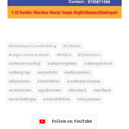
#AmbikapurCourtBuilding
#CGNews
#raipur newsne twork
#RRN24
#SDMAction
#अतिक्रमणपरकार्रवाई
#अतिक्रमणमुक्तशहर
#अंबिकापुरकोर्टभवन
#अंबिकापुरन्यूज़
#कानूनकीजीत
#छत्तीसगढ़समाचार
#जिलाप्रशासन
#नयाकोर्टपरिसर
#न्यायिकइन्फ्रास्ट्रक्चर
#प्रशासनएक्शन
#बुलडोजरएक्शन
#विकासकार्य
#शहरविकास
#सरकारीजमीनमुक्त
#सरकारीपरियोजना
#सरगुजासमाचार
Follow on YouTube