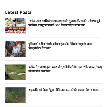
Latest Posts
‘सफेद जहर’ पर शिकंजा: महाराष्ट्र और गुजरात में एनालॉग पनीर पर पूर्ण
प्रतिबंध, रायपुर स्टेशन से 500 किलो संदिग्ध पनीर जब्त
पुलिस की बड़ी कार्रवाई: अवैध कट्टा और जिंदा कारतूस के साथ
हिस्ट्रीशीटर गिरफ्तार
कांकेर में मादा भालू का कहर: दो ग्रामीणों की मौत, एक गंभीर घायल; रेस्क्यू
की तैयारी में वन विभाग
सड़क किनारे दिखा तेंदुआ, वीडियो वायरल होने के बाद वन विभाग अलर्ट