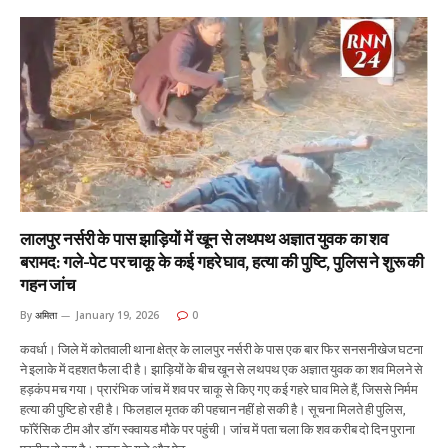
लालपुर नर्सरी के पास झाड़ियों में खून से लथपथ अज्ञात युवक का शव
बरामद: गले-पेट पर चाकू के कई गहरे घाव, हत्या की पुष्टि, पुलिस ने शुरू की
गहन जांच
By
अमिता
January 19, 2026
0
कवर्धा। जिले में कोतवाली थाना क्षेत्र के लालपुर नर्सरी के पास एक बार फिर सनसनीखेज घटना
ने इलाके में दहशत फैला दी है। झाड़ियों के बीच खून से लथपथ एक अज्ञात युवक का शव मिलने से
हड़कंप मच गया। प्रारंभिक जांच में शव पर चाकू से किए गए कई गहरे घाव मिले हैं, जिससे निर्मम
हत्या की पुष्टि हो रही है। फिलहाल मृतक की पहचान नहीं हो सकी है। सूचना मिलते ही पुलिस,
फॉरेंसिक टीम और डॉग स्क्वायड मौके पर पहुंची। जांच में पता चला कि शव करीब दो दिन पुराना