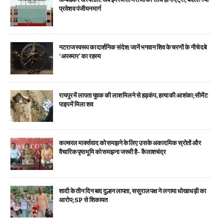
प्रवेश व पंजीयन मार्ग
नटराज स्वरूप का दार्शनिक संदेश: जानें भगवान शिव के चरणों के नीचे दबे
‘अपस्मार’ का रहस्य
रायपुर में लापता युवक की लाश मिलने से हड़कंप, हत्या की आशंका; सीमेंट
पाइप में मिला शव
कल्चरल मार्क्सवाद को समझने के लिए उसके अकादमिक स्रोतों और
वैचारिक पृष्ठभूमि को समझना जरूरी है- कैलाशचंद्र
शादी के तीन दिन बाद दुल्हन लापता, ससुराल पक्ष ने लगाया धोखाधड़ी का
आरोप; SP से शिकायत