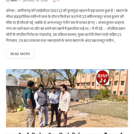
By
अमिता
January 16, 2026
0
कोरबा। छत्तीसगढ़ की एसईसीएल (SECL) की कुसमुंडा खदान में बड़ा हादसा हुआ है। खदान के
भीतर हाइड्रोलिक मशीन में काम के दौरान सिलेंडर फटने से 23 वर्षीय मजदूर संजय कुमार की
मौके पर ही मौत हो गई, जबकि दो अन्य मजदूर गंभीर रूप से घायल हो गए। संजय कुमार वाड्रफ
नगर का रहने वाला था और वह अपने चार बहनों में इकलौता भाई था। ये भी पढ़ें : – दोपहिया वाहन
चोरी के संगठित गिरोह का भंडाफोड़, 36 एक्टिवा बरामद; मुख्य आरोपी रोशन रात्रे सहित 21
गिरफ्तार, 19.80 लाख का माल जब्त हादसे के समय खदान के अंदर छह मजदूर मशीन…
READ MORE