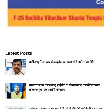
Latest Posts
छत्तीसगढ़ में सरकार को हाईजैक कर चला रहे हैं मोदी: संजय सिंह
श्मशान घाट पर काला जादू, हाईकोर्ट के चीफ जस्टिस की फोटो रखकर
तांत्रिक पूजा; एक आरोपी गिरफ्तार
अम्बेडकर अस्पताल: अब इमरजेंसी मरीजों की सीधे होगी एंट्री, बदला गया