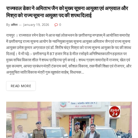
राज्यपाल डेका ने अमिताभ जैन को मुख्य सूचना आयुक्त एवं अग्रवाल और
मिश्रा को राज्य सूचना आयुक्त पद की शपथ दिलाई
By
अमिता
January 19, 2026
0
रायपुर । राज्यपाल रमेन डेका ने आज यहां लोकभवन के छत्तीसगढ़ मण्डपम् में आयोजित समारोह
में छत्तीसगढ़ राज्य सूचना आयोग के नवनियुक्त मुख्य सूचना आयुक्त अमिताभ जैन एवं राज्य सूचना
आयुक्त उमेश कुमार अग्रवाल एवं डॉ. शिरीष चंद्र मिश्रा को राज्य सूचना आयुक्त के पद की शपथ
दिलाई। ये भी पढ़े :- छत्तीसगढ़ में 87 हजार मिड डे मील रसोइये अनिश्चितकालीन हड़ताल पर
मुख्य सचिव विकास शील ने शपथ प्रक्रिया पूर्ण कराई। शपथ ग्रहण समारोह में राजस्व, खेल एवं
युवा कल्याण, आपदा प्रबंधन मंत्री टंकराम वर्मा, कौशल विकास, तकनीकी शिक्षा एवं रोजगार, और
अनुसूचित जाति विकास मंत्री गुरू खुशवंत साहेब, विधायक…
READ MORE