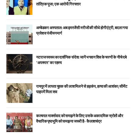
तांत्रिक पूजा; एक आरोपी गिरफ्तार
अम्बेडकर अस्पताल: अब इमरजेंसी मरीजों की सीधे होगी एंट्री, बदला गया
प्रवेश व पंजीयन मार्ग
नटराज स्वरूप का दार्शनिक संदेश: जानें भगवान शिव के चरणों के नीचे दबे
‘अपस्मार’ का रहस्य
रायपुर में लापता युवक की लाश मिलने से हड़कंप, हत्या की आशंका; सीमेंट
पाइप में मिला शव
कल्चरल मार्क्सवाद को समझने के लिए उसके अकादमिक स्रोतों और
वैचारिक पृष्ठभूमि को समझना जरूरी है- कैलाशचंद्र