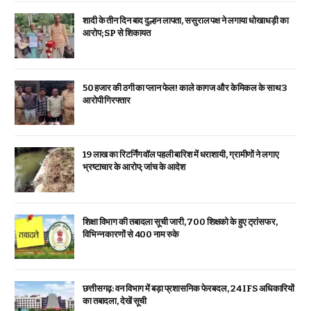
शादी के तीन दिन बाद दुल्हन लापता, ससुराल पक्ष ने लगाया धोखाधड़ी का
आरोप; SP से शिकायत
₹50 हजार की ठगी का प्लान फेल! काले कागज और केमिकल के साथ 3
आरोपी गिरफ्तार
19 लाख का रिटर्निंग वॉल पहली बारिश में धराशायी, ग्रामीणों ने लगाए
भ्रष्टाचार के आरोप; जांच के आदेश
शिक्षा विभाग की तबादला सूची जारी, 700 शिक्षको के हुए ट्रांसफर,
विभिन्न कारणों से 400 नाम रुके
छत्तीसगढ़: वन विभाग में बड़ा प्रशासनिक फेरबदल, 24 IFS अधिकारियों
का तबादला, देखें सूची