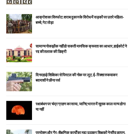
आक्रोश का विस्फोट: शराब दुकान के विरोध में सड़कों पर उतरे महिला-
बच्चे, गेट तोड़ा
सामान्य नोकझोंक नहीं हो सकती मानसिक क्रूरता का आधार, हाईकोर्ट ने
रद्द की तलाक की डिक्री
दिनदहाड़े शिक्षिका से पिस्टल की नोक पर लूट, ई-रिक्शा रुकवाकर
बदमाशों ने छीना पर्स
रक्षाबंधन पर चंद्र ग्रहण का साया, जानिए भारत में सूतक काल मान्य होगा
या नहीं
प्रमोशन और गैर-शैक्षणिक कार्यों का मुद्दा उठाकर शिक्षकों ने सौंपा ज्ञापन,