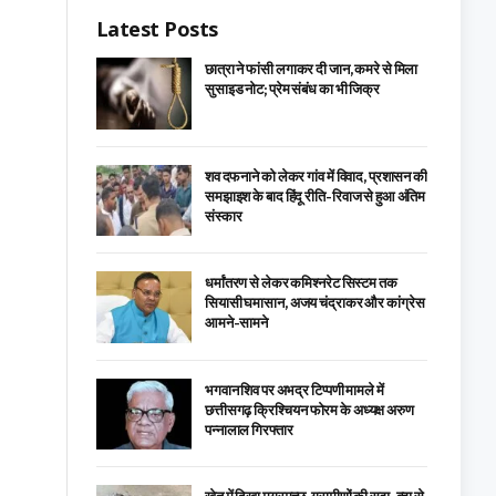
Latest Posts
छात्रा ने फांसी लगाकर दी जान, कमरे से मिला
सुसाइड नोट; प्रेम संबंध का भी जिक्र
शव दफनाने को लेकर गांव में विवाद, प्रशासन की
समझाइश के बाद हिंदू रीति-रिवाज से हुआ अंतिम
संस्कार
धर्मांतरण से लेकर कमिश्नरेट सिस्टम तक
सियासी घमासान, अजय चंद्राकर और कांग्रेस
आमने-सामने
भगवान शिव पर अभद्र टिप्पणी मामले में
छत्तीसगढ़ क्रिश्चियन फोरम के अध्यक्ष अरुण
पन्नालाल गिरफ्तार