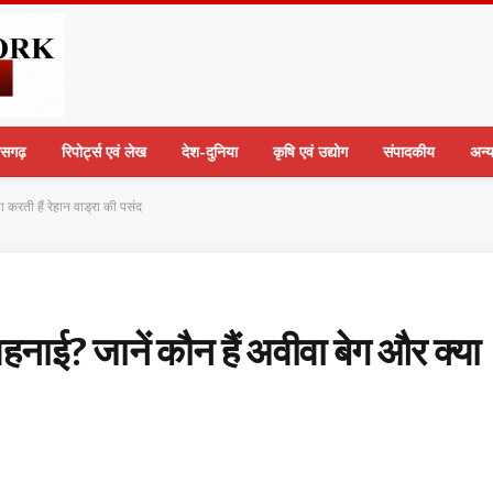
तीसगढ़
रिपोर्ट्स एवं लेख
देश-दुनिया
कृषि एवं उद्योग
संपादकीय
अन्
ा करती हैं रेहान वाड्रा की पसंद
 शहनाई? जानें कौन हैं अवीवा बेग और क्या