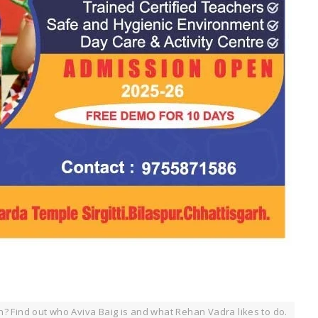
n? Find out who Aviva Baig is and what Rehan Vadra likes to do.