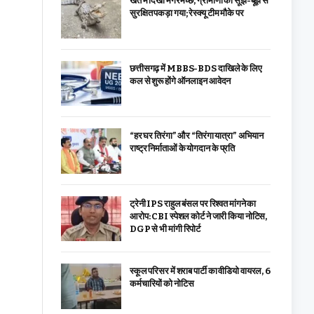
खेत में दिखा मगरमच्छ, ग्रामीणों की सूझ-बूझ से
सुरक्षित पकड़ा गया; रेस्क्यू टीम मौके पर
छत्तीसगढ़ में MBBS-BDS दाखिले के लिए
कल से शुरू होंगे ऑनलाइन आवेदन
“हर घर तिरंगा” और “तिरंगा यात्रा” अभियान
राष्ट्र निर्माताओं के योगदान के प्रति
ट्रेनी IPS राहुल बंसल पर रिश्वत मांगने का
आरोप: CBI स्पेशल कोर्ट ने जारी किया नोटिस,
DGP से भी मांगी रिपोर्ट
स्कूल परिसर में शराब पार्टी का वीडियो वायरल, 6
कर्मचारियों को नोटिस