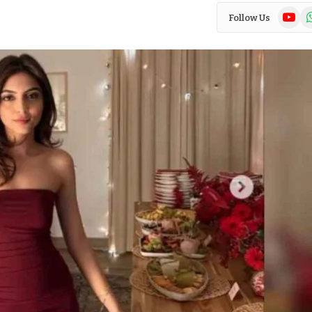
YouTub
Wh
Follow Us