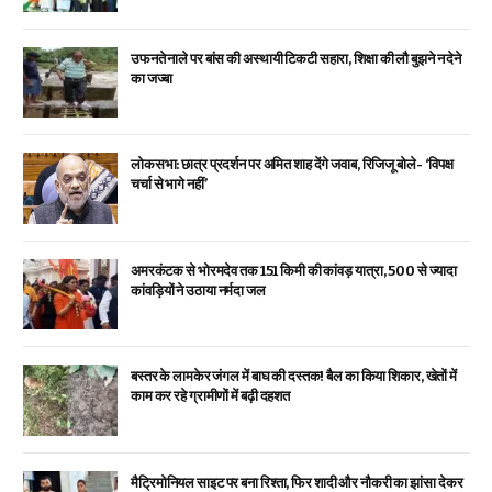
उफनते नाले पर बांस की अस्थायी टिकटी सहारा, शिक्षा की लौ बुझने न देने
का जज्बा
लोकसभा: छात्र प्रदर्शन पर अमित शाह देंगे जवाब, रिजिजू बोले- ‘विपक्ष
चर्चा से भागे नहीं’
अमरकंटक से भोरमदेव तक 151 किमी की कांवड़ यात्रा, 500 से ज्यादा
कांवड़ियों ने उठाया नर्मदा जल
बस्तर के लामकेर जंगल में बाघ की दस्तक! बैल का किया शिकार, खेतों में
काम कर रहे ग्रामीणों में बढ़ी दहशत
मैट्रिमोनियल साइट पर बना रिश्ता, फिर शादी और नौकरी का झांसा देकर