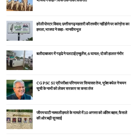
भाजपा ने कहा- सिर्फ तकनीकी विसंगति
हरेली पोस्टर विवाद: छत्तीसगढ़ महतारी की तस्वीर नहीं होने पर कांग्रेस का
हमला, भाजपा ने कहा- मानवीय भूल
बलौदाबाजार में गड्ढे ने पलटाई एम्बुलेंस, 6 घायल; दो की हालत गंभीर
CGPSC SI प्री परीक्षा परिणाम पर सियासत तेज, भूपेश बघेल ने चयन
सूची के नामों को लेकर सरकार पर कसा तंज
जीरम घाटी नक्सली हमले के मामले में 10 अगस्त को अंतिम बहस, फैसले
की ओर बढ़ी सुनवाई