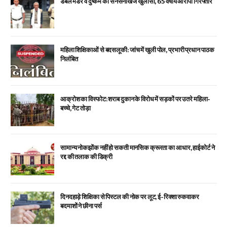
डबल मर्डर व दुष्कर्म का सनसनीखेज खुलासा, 65 वर्षीय आरोपी गिरफ्तार
महिला शिक्षिकाओं से बदसलूकी: जांच में खुली पोल, प्रभारी प्रधान पाठक
निलंबित
आक्रोश का विस्फोट: शराब दुकान के विरोध में सड़कों पर उतरे महिला-
बच्चे, गेट तोड़ा
सामान्य नोकझोंक नहीं हो सकती मानसिक क्रूरता का आधार, हाईकोर्ट ने
रद्द की तलाक की डिक्री
दिनदहाड़े शिक्षिका से पिस्टल की नोक पर लूट, ई-रिक्शा रुकवाकर
बदमाशों ने छीना पर्स