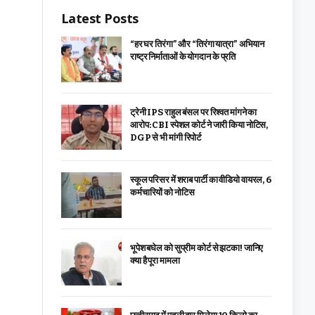
Latest Posts
“हर घर तिरंगा” और “तिरंगा यात्रा” अभियान
राष्ट्र निर्माताओं के योगदान के प्रति
ट्रेनी IPS राहुल बंसल पर रिश्वत मांगने का
आरोप: CBI स्पेशल कोर्ट ने जारी किया नोटिस,
DGP से भी मांगी रिपोर्ट
स्कूल परिसर में शराब पार्टी का वीडियो वायरल, 6
कर्मचारियों को नोटिस
भूपेश बघेल को सुप्रीम कोर्ट से झटका! जानिए
क्या है पूरा मामला