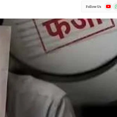
YouTub
Wh
Follow Us