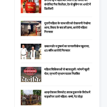
छत्तीसगढ़ में पहली बार मिलेगा 10 किलो का
कंपोजिट गैस सिलेंडर, ऐप से बुकिंग पर 4 घंटे में
डिलीवरी
दूसरी महिला के साथ पति को देख पत्नी ने खोया
आपा, विवाद के बाद की हत्या, आरोपी महिला
गिरफ्तार
डबल मर्डर व दुष्कर्म का सनसनीखेज खुलासा,
65 वर्षीय आरोपी गिरफ्तार
महिला शिक्षिकाओं से बदसलूकी: जांच में खुली
पोल, प्रभारी प्रधान पाठक निलंबित
आक्रोश का विस्फोट: शराब दुकान के विरोध में
सड़कों पर उतरे महिला-बच्चे, गेट तोड़ा