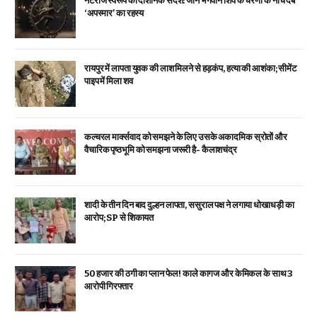
नटराज स्वरूप का दार्शनिक संदेश: जानें भगवान शिव के चरणों के नीचे दबे
‘अपस्मार’ का रहस्य
रायपुर में लापता युवक की लाश मिलने से हड़कंप, हत्या की आशंका; सीमेंट
पाइप में मिला शव
कल्चरल मार्क्सवाद को समझने के लिए उसके अकादमिक स्रोतों और
वैचारिक पृष्ठभूमि को समझना जरूरी है- कैलाशचंद्र
शादी के तीन दिन बाद दुल्हन लापता, ससुराल पक्ष ने लगाया धोखाधड़ी का
आरोप; SP से शिकायत
₹50 हजार की ठगी का प्लान फेल! काले कागज और केमिकल के साथ 3
आरोपी गिरफ्तार