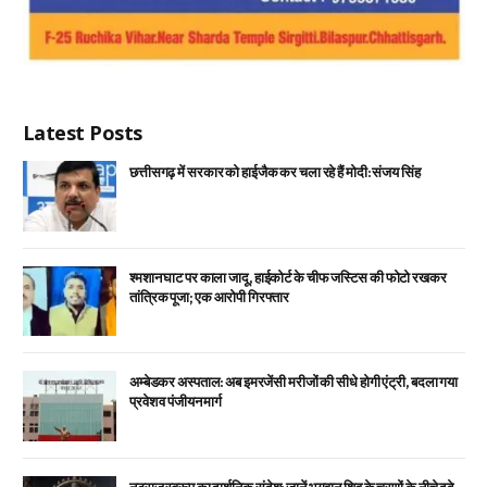
Latest Posts
छत्तीसगढ़ में सरकार को हाईजैक कर चला रहे हैं मोदी: संजय सिंह
श्मशान घाट पर काला जादू, हाईकोर्ट के चीफ जस्टिस की फोटो रखकर
तांत्रिक पूजा; एक आरोपी गिरफ्तार
अम्बेडकर अस्पताल: अब इमरजेंसी मरीजों की सीधे होगी एंट्री, बदला गया
प्रवेश व पंजीयन मार्ग