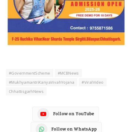
#GovernmentScheme
#MCBNews
#MukhyamantriKanyaVivahYojana
#ViralVideo
ChhattisgarhNews
Follow on YouTube
Follow on WhatsApp