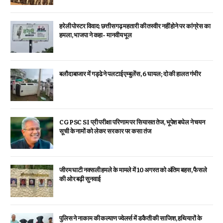
हरेली पोस्टर विवाद: छत्तीसगढ़ महतारी की तस्वीर नहीं होने पर कांग्रेस का
हमला, भाजपा ने कहा- मानवीय भूल
बलौदाबाजार में गड्ढे ने पलटाई एम्बुलेंस, 6 घायल; दो की हालत गंभीर
CGPSC SI प्री परीक्षा परिणाम पर सियासत तेज, भूपेश बघेल ने चयन
सूची के नामों को लेकर सरकार पर कसा तंज
जीरम घाटी नक्सली हमले के मामले में 10 अगस्त को अंतिम बहस, फैसले
की ओर बढ़ी सुनवाई
पुलिस ने नाकाम की कल्याण ज्वेलर्स में डकैती की साजिश, हथियारों के