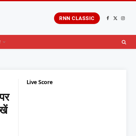
RNN CLASSIC
Facebook
X
Insta
(Twitter)
य
Live Score
 पर
ें