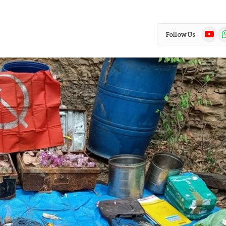
YouTub
Wh
Follow Us