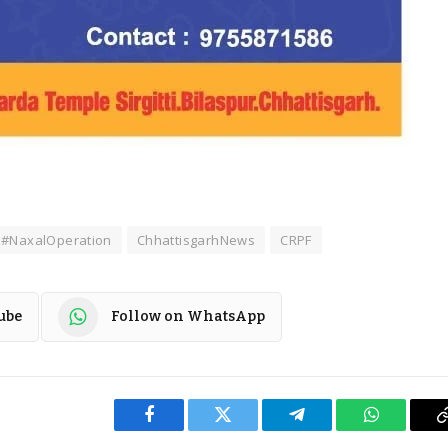
#NaxalOperation
ChhattisgarhNews
CRPF
ube
Follow on WhatsApp
Facebook
Twitter
Telegram
WhatsApp