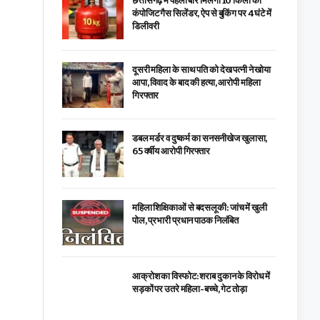
छत्तीसगढ़ में पहली बार मिलेगा 10 किलो का
कंपोजिट गैस सिलेंडर, ऐप से बुकिंग पर 4 घंटे में
डिलीवरी
दूसरी महिला के साथ पति को देख पत्नी ने खोया
आपा, विवाद के बाद की हत्या, आरोपी महिला
गिरफ्तार
डबल मर्डर व दुष्कर्म का सनसनीखेज खुलासा,
65 वर्षीय आरोपी गिरफ्तार
महिला शिक्षिकाओं से बदसलूकी: जांच में खुली
पोल, प्रभारी प्रधान पाठक निलंबित
आक्रोश का विस्फोट: शराब दुकान के विरोध में
सड़कों पर उतरे महिला-बच्चे, गेट तोड़ा