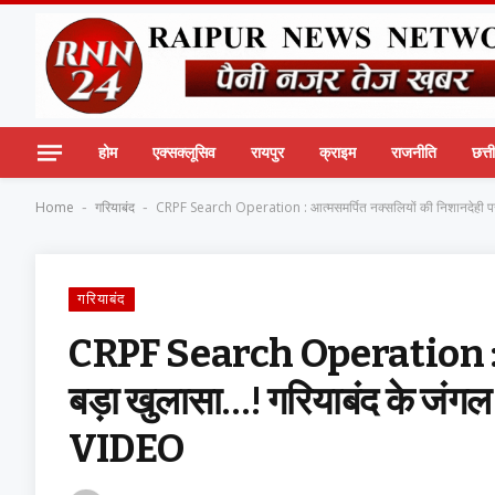
होम
एक्सक्लूसिव
रायपुर
क्राइम
राजनीति
छत्
Home
गरियाबंद
CRPF Search Operation : आत्मसमर्पित नक्सलियों की निशानदेही पर ब
-
-
गरियाबंद
CRPF Search Operation : आत्
बड़ा खुलासा…! गरियाबंद के जंगल 
VIDEO