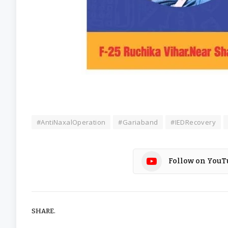
#AntiNaxalOperation
#Gariaband
#IEDRecovery
Follow on YouT
SHARE.