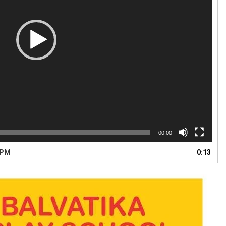
00:00
 PM
0:13