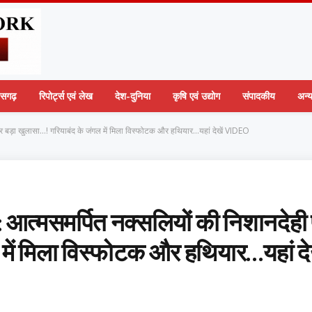
तीसगढ़
रिपोर्ट्स एवं लेख
देश-दुनिया
कृषि एवं उद्योग
संपादकीय
अन्
ड़ा खुलासा…! गरियाबंद के जंगल में मिला विस्फोटक और हथियार…यहां देखें VIDEO
मसमर्पित नक्सलियों की निशानदेही
में मिला विस्फोटक और हथियार…यहां देख