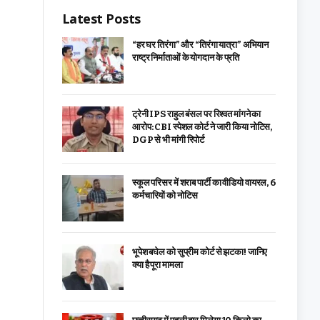
Latest Posts
“हर घर तिरंगा” और “तिरंगा यात्रा” अभियान
राष्ट्र निर्माताओं के योगदान के प्रति
ट्रेनी IPS राहुल बंसल पर रिश्वत मांगने का
आरोप: CBI स्पेशल कोर्ट ने जारी किया नोटिस,
DGP से भी मांगी रिपोर्ट
स्कूल परिसर में शराब पार्टी का वीडियो वायरल, 6
कर्मचारियों को नोटिस
भूपेश बघेल को सुप्रीम कोर्ट से झटका! जानिए
क्या है पूरा मामला