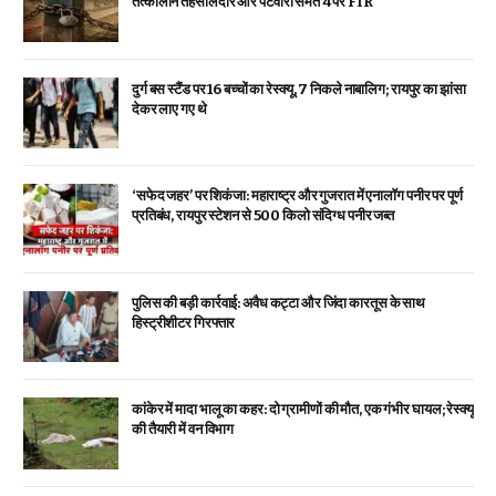
तत्कालीन तहसीलदार और पटवारी समेत 4 पर FIR
दुर्ग बस स्टैंड पर 16 बच्चों का रेस्क्यू, 7 निकले नाबालिग; रायपुर का झांसा
देकर लाए गए थे
‘सफेद जहर’ पर शिकंजा: महाराष्ट्र और गुजरात में एनालॉग पनीर पर पूर्ण
प्रतिबंध, रायपुर स्टेशन से 500 किलो संदिग्ध पनीर जब्त
पुलिस की बड़ी कार्रवाई: अवैध कट्टा और जिंदा कारतूस के साथ
हिस्ट्रीशीटर गिरफ्तार
कांकेर में मादा भालू का कहर: दो ग्रामीणों की मौत, एक गंभीर घायल; रेस्क्यू
की तैयारी में वन विभाग