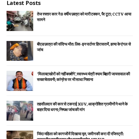
Latest Posts
तेज रफ्तार कार ने 8 वर्षीय छात्रा को मारी टक्कर, पैर टूटा; CCTV आया
सामने
बीएड छात्रा की संदिग्ध मौत: लिव-इन पार्टनर हिरासत में, हत्या के एंगल से
जांच
‘मिलावटखोरों को नहीं बख्शेंगे’, स्वास्थ्य मंत्री श्याम बिहारी जायसवाल की
सख्त चेतावनी; कांग्रेस पर भी साधा निशाना
तहसीलदार की कार से टकराई XUV, आक्रोशित ग्रामीणों ने थाने के
बाहर दिया धरना; निष्पक्ष जांच की मांग
जिंदा महिला को कागजों में दिखाया मृत, जमीन की करा दी रजिस्ट्री: