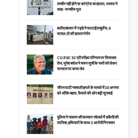
तस्वीर नहीं होने पर कांग्रेस का हमला, भाजपा ने
कहा- मानवीय भूल
बलौदाबाजार में गड्ढे ने पलटाई एम्बुलेंस, 6
घायल; दो की हालत गंभीर
CGPSC SI प्री परीक्षा परिणाम पर सियासत
तेज, भूपेश बघेल ने चयन सूची के नामों को लेकर
सरकार पर कसा तंज
जीरम घाटी नक्सली हमले के मामले में 10 अगस्त
को अंतिम बहस, फैसले की ओर बढ़ी सुनवाई
पुलिस ने नाकाम की कल्याण ज्वेलर्स में डकैती की
साजिश, हथियारों के साथ 3 आरोपी गिरफ्तार