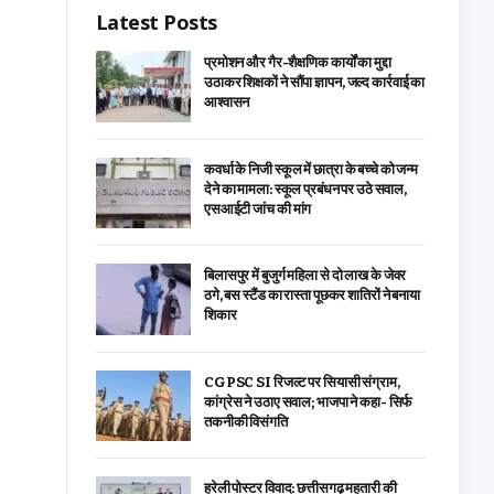
Latest Posts
प्रमोशन और गैर-शैक्षणिक कार्यों का मुद्दा
उठाकर शिक्षकों ने सौंपा ज्ञापन, जल्द कार्रवाई का
आश्वासन
कवर्धा के निजी स्कूल में छात्रा के बच्चे को जन्म
देने का मामला: स्कूल प्रबंधन पर उठे सवाल,
एसआईटी जांच की मांग
बिलासपुर में बुजुर्ग महिला से दो लाख के जेवर
ठगे, बस स्टैंड का रास्ता पूछकर शातिरों ने बनाया
शिकार
CGPSC SI रिजल्ट पर सियासी संग्राम,
कांग्रेस ने उठाए सवाल; भाजपा ने कहा- सिर्फ
तकनीकी विसंगति
हरेली पोस्टर विवाद: छत्तीसगढ़ महतारी की