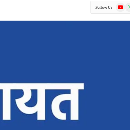
YouTub
Wh
Follow Us