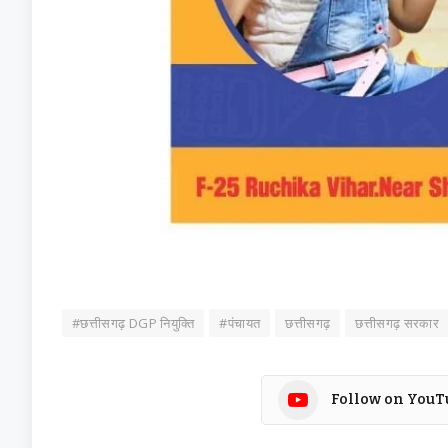
#छत्तीसगढ़ DGP नियुक्ति
#पंचायत
छत्तीसगढ़
छत्तीसगढ़ सरकार
Follow on YouT