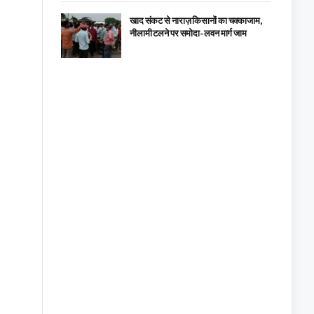
खाद संकट से नाराज़ किसानों का चक्काजाम,
नीलामी टलने पर समोदा-लवन मार्ग जाम