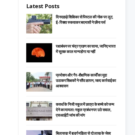
Latest Posts
दिनदहाड़े शिक्षिका से पिस्टल की नोक पर लूट,
ई-रिक्शा रुकवाकर बदमाशों ने छीना पर्स
रक्षाबंधन पर चंद्र ग्रहण का साया, जानिए भारत
में सूतक काल मान्य होगा या नहीं
प्रमोशन और गैर-शैक्षणिक कार्यों का मुद्दा
उठाकर शिक्षकों ने सौंपा ज्ञापन, जल्द कार्रवाई का
आश्वासन
कवर्धा के निजी स्कूल में छात्रा के बच्चे को जन्म
देने का मामला: स्कूल प्रबंधन पर उठे सवाल,
एसआईटी जांच की मांग
बिलासपुर में बुजुर्ग महिला से दो लाख के जेवर