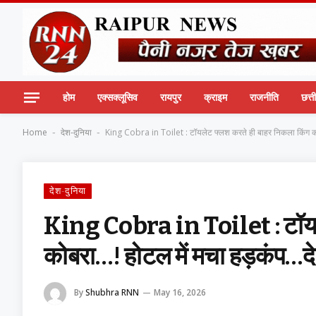
होम
एक्सक्लूसिव
रायपुर
क्राइम
राजनीति
छत्
Home
देश-दुनिया
King Cobra in Toilet : टॉयलेट फ्लश करते ही बाहर निकला किंग को
-
-
देश-दुनिया
King Cobra in Toilet : टॉयले
कोबरा…! होटल में मचा हड़कंप…द
By
Shubhra RNN
May 16, 2026