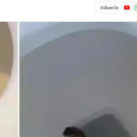
YouTub
Wh
Follow Us