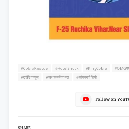
#CobraRescue
#HotelShock
#KingCobra
#OMGप
#ट्रेंडिंगन्यूज़
#बाथरूममेंकोबरा
#सांपकावीडियो
Follow on YouT
SHARE.