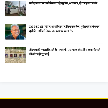
बलौदाबाजार में गड्ढे ने पलटाई एम्बुलेंस, 6 घायल; दो की हालत गंभीर
CGPSC SI प्री परीक्षा परिणाम पर सियासत तेज, भूपेश बघेल ने चयन
सूची के नामों को लेकर सरकार पर कसा तंज
जीरम घाटी नक्सली हमले के मामले में 10 अगस्त को अंतिम बहस, फैसले
की ओर बढ़ी सुनवाई