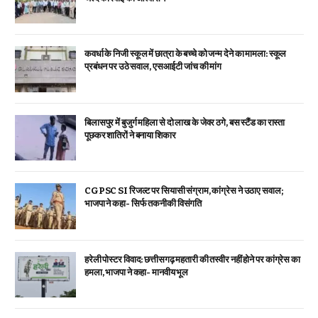
कवर्धा के निजी स्कूल में छात्रा के बच्चे को जन्म देने का मामला: स्कूल
प्रबंधन पर उठे सवाल, एसआईटी जांच की मांग
बिलासपुर में बुजुर्ग महिला से दो लाख के जेवर ठगे, बस स्टैंड का रास्ता
पूछकर शातिरों ने बनाया शिकार
CGPSC SI रिजल्ट पर सियासी संग्राम, कांग्रेस ने उठाए सवाल;
भाजपा ने कहा- सिर्फ तकनीकी विसंगति
हरेली पोस्टर विवाद: छत्तीसगढ़ महतारी की तस्वीर नहीं होने पर कांग्रेस का
हमला, भाजपा ने कहा- मानवीय भूल