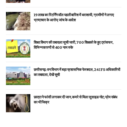
19 लाख का रिटर्निंग वॉल पहली बारिश में धराशायी, ग्रामीणों ने लगाए
भ्रष्टाचार के आरोप; जांच के आदेश
शिक्षा विभाग की तबादला सूची जारी, 700 शिक्षको के हुए ट्रांसफर,
विभिन्न कारणों से 400 नाम रुके
छत्तीसगढ़: वन विभाग में बड़ा प्रशासनिक फेरबदल, 24 IFS अधिकारियों
का तबादला, देखें सूची
छात्रा ने फांसी लगाकर दी जान, कमरे से मिला सुसाइड नोट; प्रेम संबंध
का भी जिक्र