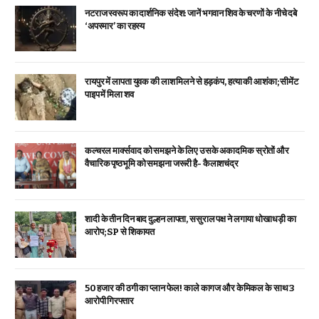
नटराज स्वरूप का दार्शनिक संदेश: जानें भगवान शिव के चरणों के नीचे दबे
‘अपस्मार’ का रहस्य
रायपुर में लापता युवक की लाश मिलने से हड़कंप, हत्या की आशंका; सीमेंट
पाइप में मिला शव
कल्चरल मार्क्सवाद को समझने के लिए उसके अकादमिक स्रोतों और
वैचारिक पृष्ठभूमि को समझना जरूरी है- कैलाशचंद्र
शादी के तीन दिन बाद दुल्हन लापता, ससुराल पक्ष ने लगाया धोखाधड़ी का
आरोप; SP से शिकायत
₹50 हजार की ठगी का प्लान फेल! काले कागज और केमिकल के साथ 3
आरोपी गिरफ्तार