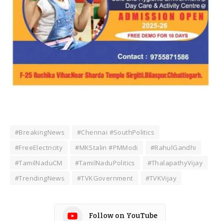
#BreakingNews
#Chennai #SouthPolitics
#FreeElectricity
#MKStalin #PMModi
#RahulGandhi
#TamilNaduCM
#TamilNaduPolitics
#ThalapathyVijay
#TrendingNews
#TVKGovernment
#TVKVijay
Follow on YouTube