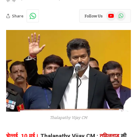
YouTube
WhatsAp
Share
Follow Us
Thalapathy Vijay CM
चेन्नई, 10 मई।
Thalapathy Vijay CM :
तमिलनाडु
की