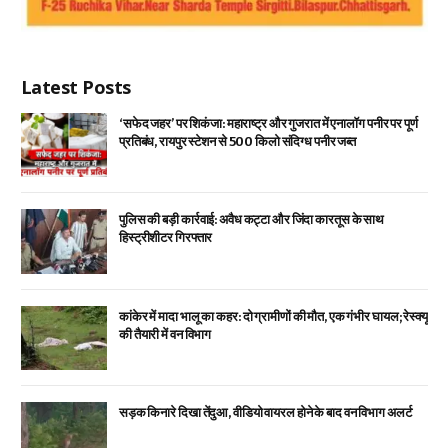
Latest Posts
‘सफेद जहर’ पर शिकंजा: महाराष्ट्र और गुजरात में एनालॉग पनीर पर पूर्ण
प्रतिबंध, रायपुर स्टेशन से 500 किलो संदिग्ध पनीर जब्त
पुलिस की बड़ी कार्रवाई: अवैध कट्टा और जिंदा कारतूस के साथ
हिस्ट्रीशीटर गिरफ्तार
कांकेर में मादा भालू का कहर: दो ग्रामीणों की मौत, एक गंभीर घायल; रेस्क्यू
की तैयारी में वन विभाग
सड़क किनारे दिखा तेंदुआ, वीडियो वायरल होने के बाद वन विभाग अलर्ट