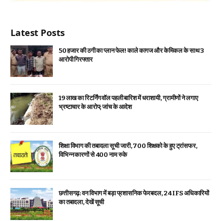
Latest Posts
₹50 हजार की ठगी का प्लान फेल! काले कागज और केमिकल के साथ 3
आरोपी गिरफ्तार
19 लाख का रिटर्निंग वॉल पहली बारिश में धराशायी, ग्रामीणों ने लगाए
भ्रष्टाचार के आरोप; जांच के आदेश
शिक्षा विभाग की तबादला सूची जारी, 700 शिक्षको के हुए ट्रांसफर,
विभिन्न कारणों से 400 नाम रुके
छत्तीसगढ़: वन विभाग में बड़ा प्रशासनिक फेरबदल, 24 IFS अधिकारियों
का तबादला, देखें सूची