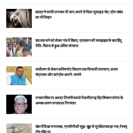
छात्रा ने फांसी लगाकर दी जान, कमरे से मिला सुसाइड नोट; प्रेम संबंध
का भी जिक्र
शव दफनाने को लेकर गांव में विवाद, प्रशासन की समझाइश के बाद हिंदू
रीति-रिवाज से हुआ अंतिम संस्कार
धर्मांतरण से लेकर कमिश्नरेट सिस्टम तक सियासी घमासान, अजय
चंद्राकर और कांग्रेस आमने-सामने
भगवान शिव पर अभद्र टिप्पणी मामले में छत्तीसगढ़ क्रिश्चियन फोरम के
अध्यक्ष अरुण पन्नालाल गिरफ्तार
खेत में दिखा मगरमच्छ, ग्रामीणों की सूझ-बूझ से सुरक्षित पकड़ा गया; रेस्क्यू
टीम मौके पर