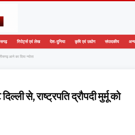
तीसगढ़
रिपोर्ट्स एवं लेख
देश-दुनिया
कृषि एवं उद्योग
संपादकीय
अन्
छत्तीसगढ़ आने का दिया न्योता
िल्ली से, राष्ट्रपति द्रौपदी मुर्मू को