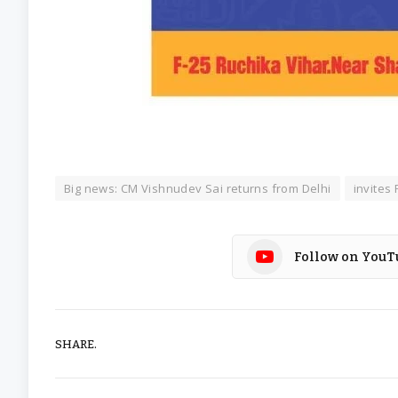
Big news: CM Vishnudev Sai returns from Delhi
invites
Follow on YouT
SHARE.