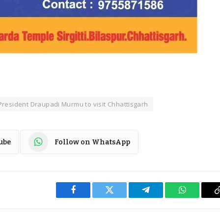
 President Draupadi Murmu to visit Chhattisgarh
ube
Follow on WhatsApp
Facebook
Twitter
Telegram
WhatsApp