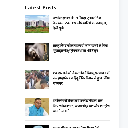
Latest Posts
छत्तीसगढ़: वन विभाग में बड़ा प्रशासनिक
फेरबदल, 24 IFS अधिकारियों का तबादला,
देखें सूची
छात्रा ने फांसी लगाकर दी जान, कमरे से मिला
सुसाइड नोट; प्रेम संबंध का भी जिक्र
शव दफनाने को लेकर गांव में विवाद, प्रशासन की
समझाइश के बाद हिंदू रीति-रिवाज से हुआ अंतिम
संस्कार
धर्मांतरण से लेकर कमिश्नरेट सिस्टम तक
सियासी घमासान, अजय चंद्राकर और कांग्रेस
आमने-सामने