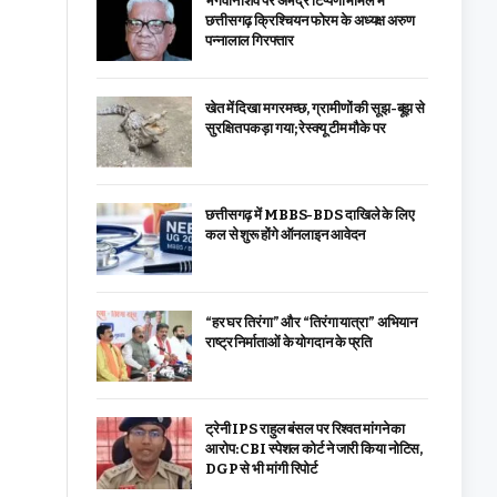
भगवान शिव पर अभद्र टिप्पणी मामले में
छत्तीसगढ़ क्रिश्चियन फोरम के अध्यक्ष अरुण
पन्नालाल गिरफ्तार
खेत में दिखा मगरमच्छ, ग्रामीणों की सूझ-बूझ से
सुरक्षित पकड़ा गया; रेस्क्यू टीम मौके पर
छत्तीसगढ़ में MBBS-BDS दाखिले के लिए
कल से शुरू होंगे ऑनलाइन आवेदन
“हर घर तिरंगा” और “तिरंगा यात्रा” अभियान
राष्ट्र निर्माताओं के योगदान के प्रति
ट्रेनी IPS राहुल बंसल पर रिश्वत मांगने का
आरोप: CBI स्पेशल कोर्ट ने जारी किया नोटिस,
DGP से भी मांगी रिपोर्ट