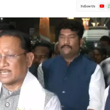
YouTub
Wh
Follow Us