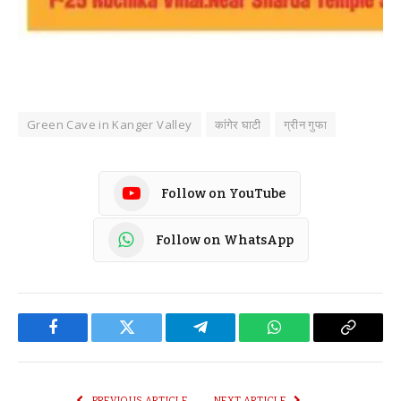
Green Cave in Kanger Valley
कांगेर घाटी
ग्रीन गुफा
Follow on YouTube
Follow on WhatsApp
Facebook
Twitter
Telegram
WhatsApp
Copy
Link
PREVIOUS ARTICLE
NEXT ARTICLE