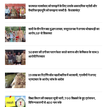
कल्चरल मार्क्सवाद को समझने के लिए उसके अकादमिक स्रोतों और
वैचारिक पृष्ठभूमि को समझना जरूरी है- कैलाशचंद्र
शादी के तीन दिन बाद दुल्हन लापता, ससुराल पक्ष ने लगाया धोखाधड़ी का
आरोप; SP से शिकायत
₹50 हजार की ठगी का प्लान फेल! काले कागज और केमिकल के साथ 3
आरोपी गिरफ्तार
19 लाख का रिटर्निंग वॉल पहली बारिश में धराशायी, ग्रामीणों ने लगाए
भ्रष्टाचार के आरोप; जांच के आदेश
शिक्षा विभाग की तबादला सूची जारी, 700 शिक्षको के हुए ट्रांसफर,
विभिन्न कारणों से 400 नाम रुके