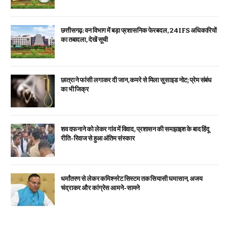
छत्तीसगढ़: वन विभाग में बड़ा प्रशासनिक फेरबदल, 24 IFS अधिकारियों
का तबादला, देखें सूची
छात्रा ने फांसी लगाकर दी जान, कमरे से मिला सुसाइड नोट; प्रेम संबंध
का भी जिक्र
शव दफनाने को लेकर गांव में विवाद, प्रशासन की समझाइश के बाद हिंदू
रीति-रिवाज से हुआ अंतिम संस्कार
धर्मांतरण से लेकर कमिश्नरेट सिस्टम तक सियासी घमासान, अजय
चंद्राकर और कांग्रेस आमने-सामने