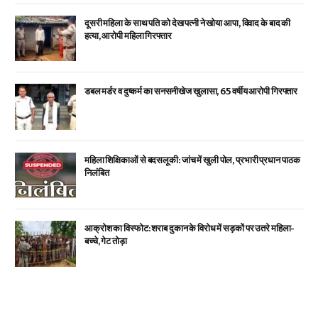
दूसरी महिला के साथ पति को देख पत्नी ने खोया आपा, विवाद के बाद की
हत्या, आरोपी महिला गिरफ्तार
डबल मर्डर व दुष्कर्म का सनसनीखेज खुलासा, 65 वर्षीय आरोपी गिरफ्तार
महिला शिक्षिकाओं से बदसलूकी: जांच में खुली पोल, प्रभारी प्रधान पाठक
निलंबित
आक्रोश का विस्फोट: शराब दुकान के विरोध में सड़कों पर उतरे महिला-
बच्चे, गेट तोड़ा