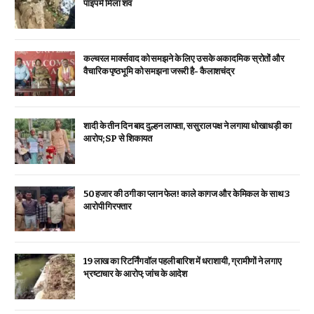
पाइप में मिला शव
कल्चरल मार्क्सवाद को समझने के लिए उसके अकादमिक स्रोतों और
वैचारिक पृष्ठभूमि को समझना जरूरी है- कैलाशचंद्र
शादी के तीन दिन बाद दुल्हन लापता, ससुराल पक्ष ने लगाया धोखाधड़ी का
आरोप; SP से शिकायत
₹50 हजार की ठगी का प्लान फेल! काले कागज और केमिकल के साथ 3
आरोपी गिरफ्तार
19 लाख का रिटर्निंग वॉल पहली बारिश में धराशायी, ग्रामीणों ने लगाए
भ्रष्टाचार के आरोप; जांच के आदेश