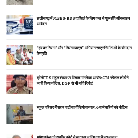
छत्तीसगढ़ में MBBS-BDS दाखिले के लिए कल से शुरू होंगे ऑनलाइन
आवेदन
“हर घर तिरंगा” और “तिरंगा यात्रा” अभियान राष्ट्र निर्माताओं के योगदान
के प्रति
ट्रेनी IPS राहुल बंसल पर रिश्वत मांगने का आरोप: CBI स्पेशल कोर्ट ने
जारी किया नोटिस, DGP से भी मांगी रिपोर्ट
स्कूल परिसर में शराब पार्टी का वीडियो वायरल, 6 कर्मचारियों को नोटिस
भूपेश बघेल को सुप्रीम कोर्ट से झटका! जानिए क्या है पूरा मामला