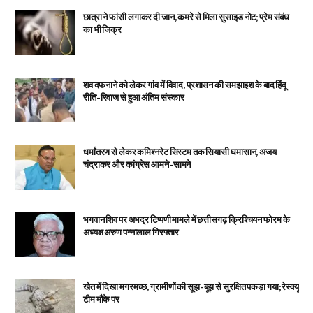
छात्रा ने फांसी लगाकर दी जान, कमरे से मिला सुसाइड नोट; प्रेम संबंध
का भी जिक्र
शव दफनाने को लेकर गांव में विवाद, प्रशासन की समझाइश के बाद हिंदू
रीति-रिवाज से हुआ अंतिम संस्कार
धर्मांतरण से लेकर कमिश्नरेट सिस्टम तक सियासी घमासान, अजय
चंद्राकर और कांग्रेस आमने-सामने
भगवान शिव पर अभद्र टिप्पणी मामले में छत्तीसगढ़ क्रिश्चियन फोरम के
अध्यक्ष अरुण पन्नालाल गिरफ्तार
खेत में दिखा मगरमच्छ, ग्रामीणों की सूझ-बूझ से सुरक्षित पकड़ा गया; रेस्क्यू
टीम मौके पर