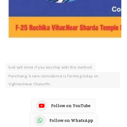
luck will shine if you worship with this method.
Panchang: A rare coincidence is forming today on
Vighneshwar Chaturthi
Follow on YouTube
Follow on WhatsApp