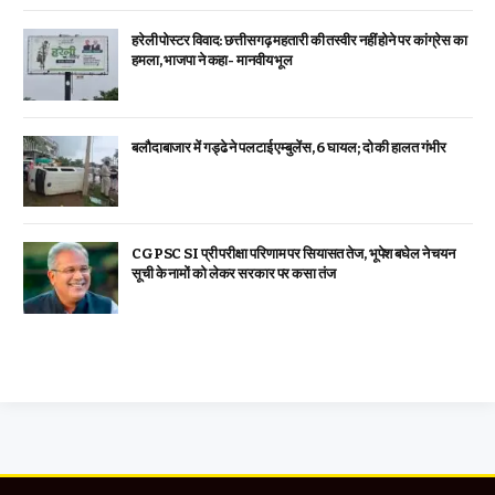
हरेली पोस्टर विवाद: छत्तीसगढ़ महतारी की तस्वीर नहीं होने पर कांग्रेस का
हमला, भाजपा ने कहा- मानवीय भूल
बलौदाबाजार में गड्ढे ने पलटाई एम्बुलेंस, 6 घायल; दो की हालत गंभीर
CGPSC SI प्री परीक्षा परिणाम पर सियासत तेज, भूपेश बघेल ने चयन
सूची के नामों को लेकर सरकार पर कसा तंज