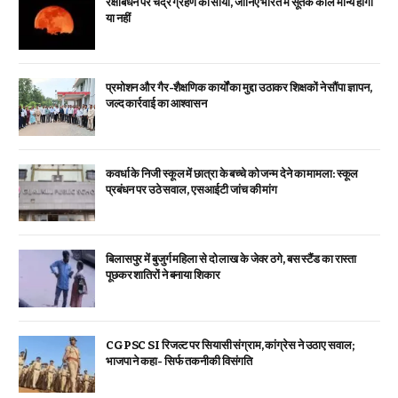
रक्षाबंधन पर चंद्र ग्रहण का साया, जानिए भारत में सूतक काल मान्य होगा
या नहीं
प्रमोशन और गैर-शैक्षणिक कार्यों का मुद्दा उठाकर शिक्षकों ने सौंपा ज्ञापन,
जल्द कार्रवाई का आश्वासन
कवर्धा के निजी स्कूल में छात्रा के बच्चे को जन्म देने का मामला: स्कूल
प्रबंधन पर उठे सवाल, एसआईटी जांच की मांग
बिलासपुर में बुजुर्ग महिला से दो लाख के जेवर ठगे, बस स्टैंड का रास्ता
पूछकर शातिरों ने बनाया शिकार
CGPSC SI रिजल्ट पर सियासी संग्राम, कांग्रेस ने उठाए सवाल;
भाजपा ने कहा- सिर्फ तकनीकी विसंगति