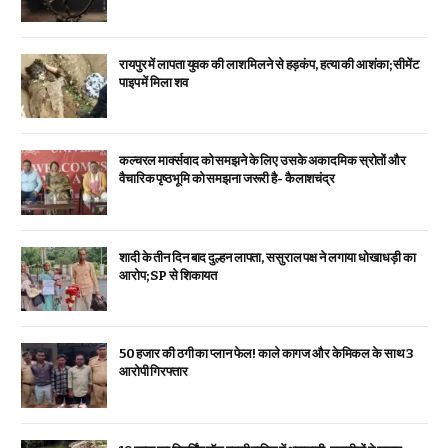
रायपुर में लापता युवक की लाश मिलने से हड़कंप, हत्या की आशंका; सीमेंट
पाइप में मिला शव
कल्चरल मार्क्सवाद को समझने के लिए उसके अकादमिक स्रोतों और
वैचारिक पृष्ठभूमि को समझना जरूरी है- कैलाशचंद्र
शादी के तीन दिन बाद दुल्हन लापता, ससुराल पक्ष ने लगाया धोखाधड़ी का
आरोप; SP से शिकायत
₹50 हजार की ठगी का प्लान फेल! काले कागज और केमिकल के साथ 3
आरोपी गिरफ्तार