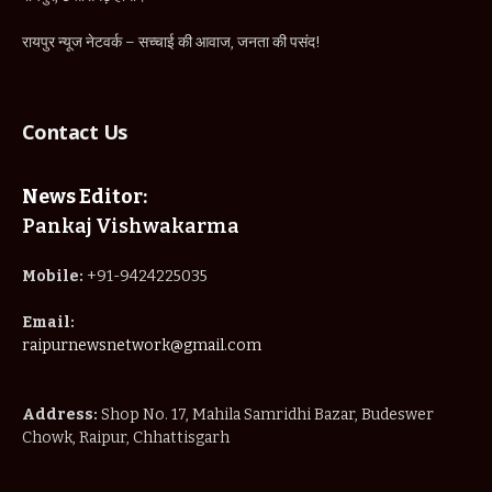
Pankaj Vishwakarma
Mobile:
+91-9424225035
Email:
raipurnewsnetwork@gmail.com
Address:
Shop No. 17, Mahila Samridhi Bazar, Budeswer
Chowk, Raipur, Chhattisgarh
IMPORTANT PAGES
Home
About Us
Privacy Policy
Terms & Conditions
Disclaimer