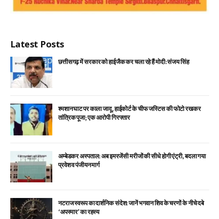
Latest Posts
छत्तीसगढ़ में सरकार को हाईजैक कर चला रहे हैं मोदी: संजय सिंह
श्मशान घाट पर काला जादू, हाईकोर्ट के चीफ जस्टिस की फोटो रखकर
तांत्रिक पूजा; एक आरोपी गिरफ्तार
अम्बेडकर अस्पताल: अब इमरजेंसी मरीजों की सीधे होगी एंट्री, बदला गया
प्रवेश व पंजीयन मार्ग
नटराज स्वरूप का दार्शनिक संदेश: जानें भगवान शिव के चरणों के नीचे दबे
‘अपस्मार’ का रहस्य