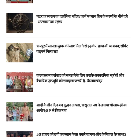
नटराज स्वरूप का दार्शनिक संदेश: जानें भगवान शिव के चरणों के नीचे दबे
‘अपस्मार’ का रहस्य
रायपुर में लापता युवक की लाश मिलने से हड़कंप, हत्या की आशंका; सीमेंट
पाइप में मिला शव
कल्चरल मार्क्सवाद को समझने के लिए उसके अकादमिक स्रोतों और
वैचारिक पृष्ठभूमि को समझना जरूरी है- कैलाशचंद्र
शादी के तीन दिन बाद दुल्हन लापता, ससुराल पक्ष ने लगाया धोखाधड़ी का
आरोप; SP से शिकायत
₹50 हजार की ठगी का प्लान फेल! काले कागज और केमिकल के साथ 3