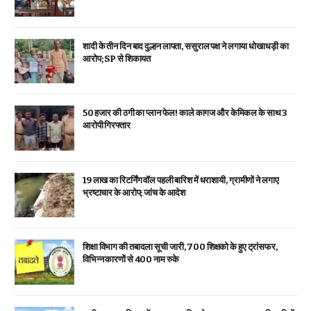
शादी के तीन दिन बाद दुल्हन लापता, ससुराल पक्ष ने लगाया धोखाधड़ी का
आरोप; SP से शिकायत
₹50 हजार की ठगी का प्लान फेल! काले कागज और केमिकल के साथ 3
आरोपी गिरफ्तार
19 लाख का रिटर्निंग वॉल पहली बारिश में धराशायी, ग्रामीणों ने लगाए
भ्रष्टाचार के आरोप; जांच के आदेश
शिक्षा विभाग की तबादला सूची जारी, 700 शिक्षको के हुए ट्रांसफर,
विभिन्न कारणों से 400 नाम रुके