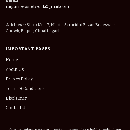
Email:
raipurnewsnetwork@gmail.com
Address:
Shop No. 17, Mahila Samridhi Bazar, Budeswer
Chowk, Raipur, Chhattisgarh
IMPORTANT PAGES
Home
About Us
Privacy Policy
Terms & Conditions
Disclaimer
Contact Us
© 2025
Raipur News Network
. Designed by
Nimble Technology
.