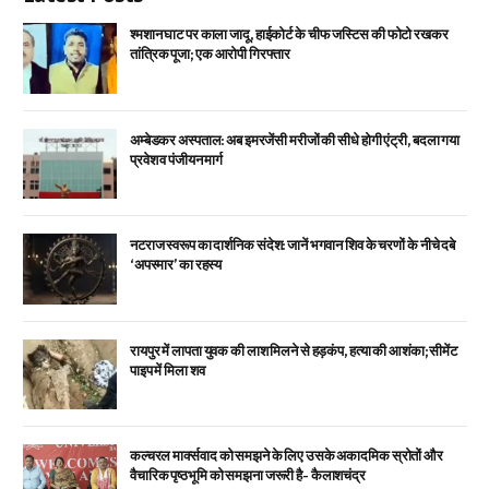
श्मशान घाट पर काला जादू, हाईकोर्ट के चीफ जस्टिस की फोटो रखकर
तांत्रिक पूजा; एक आरोपी गिरफ्तार
अम्बेडकर अस्पताल: अब इमरजेंसी मरीजों की सीधे होगी एंट्री, बदला गया
प्रवेश व पंजीयन मार्ग
नटराज स्वरूप का दार्शनिक संदेश: जानें भगवान शिव के चरणों के नीचे दबे
‘अपस्मार’ का रहस्य
रायपुर में लापता युवक की लाश मिलने से हड़कंप, हत्या की आशंका; सीमेंट
पाइप में मिला शव
कल्चरल मार्क्सवाद को समझने के लिए उसके अकादमिक स्रोतों और
वैचारिक पृष्ठभूमि को समझना जरूरी है- कैलाशचंद्र