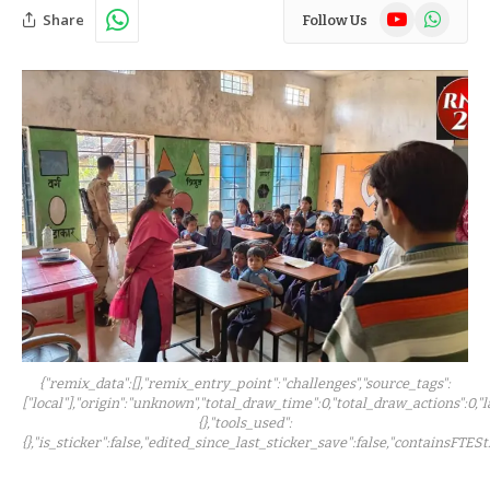
YouTube
WhatsAp
Share
Follow Us
{"remix_data":[],"remix_entry_point":"challenges","source_tags":
["local"],"origin":"unknown","total_draw_time":0,"total_draw_actions":0,"
{},"tools_used":
{},"is_sticker":false,"edited_since_last_sticker_save":false,"containsFTESt