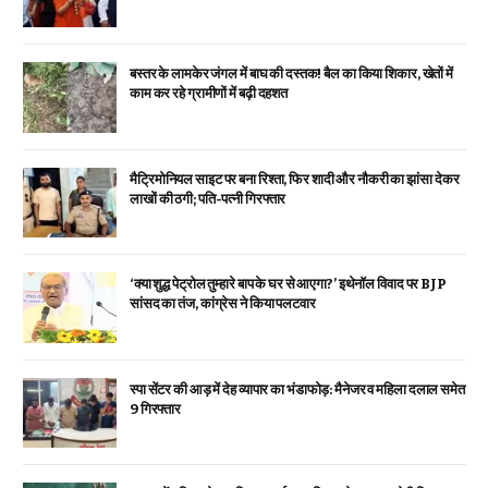
बस्तर के लामकेर जंगल में बाघ की दस्तक! बैल का किया शिकार, खेतों में
काम कर रहे ग्रामीणों में बढ़ी दहशत
मैट्रिमोनियल साइट पर बना रिश्ता, फिर शादी और नौकरी का झांसा देकर
लाखों की ठगी; पति-पत्नी गिरफ्तार
‘क्या शुद्ध पेट्रोल तुम्हारे बाप के घर से आएगा?’ इथेनॉल विवाद पर BJP
सांसद का तंज, कांग्रेस ने किया पलटवार
स्पा सेंटर की आड़ में देह व्यापार का भंडाफोड़: मैनेजर व महिला दलाल समेत
9 गिरफ्तार