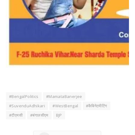
#BengalPolitics
#MamataBanerjee
#SuvenduAdhikari
#WestBengal
#कैबिनेटमीटिंग
#टीएमसी
#बंगालसीएम
BJP