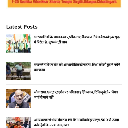
Latest Posts
भारतवासियों के सम्मान का प्रतीक राष्ट्रीय ध्वज तिरंगा देश को एक सूत्र
में पिरोता है : मुख्यमंत्री साय
उफनते नाले पर बांस की अस्थायी टिकटी सहारा, शिक्षा की लौ बुझने न देने
का जज्बा
लोकसभा: छात्र प्रदर्शन पर अमित शाह देंगे जवाब, रिजिजू बोले- ‘विपक्ष
चर्चा से भागे नहीं’
अमरकंटक से भोरमदेव तक 151 किमी की कांवड़ यात्रा, 500 से ज्यादा
कांवड़ियों ने उठाया नर्मदा जल