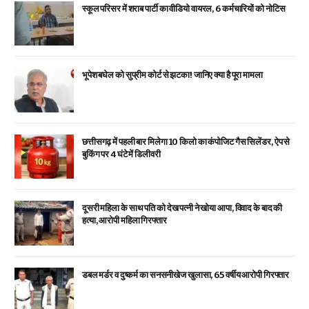
स्कूल परिसर में शराब पार्टी का वीडियो वायरल, 6 कर्मचारियों को नोटिस
भूपेश बघेल को सुप्रीम कोर्ट से झटका! जानिए क्या है पूरा मामला
छत्तीसगढ़ में पहली बार मिलेगा 10 किलो का कंपोजिट गैस सिलेंडर, ऐप से
बुकिंग पर 4 घंटे में डिलीवरी
दूसरी महिला के साथ पति को देख पत्नी ने खोया आपा, विवाद के बाद की
हत्या, आरोपी महिला गिरफ्तार
डबल मर्डर व दुष्कर्म का सनसनीखेज खुलासा, 65 वर्षीय आरोपी गिरफ्तार