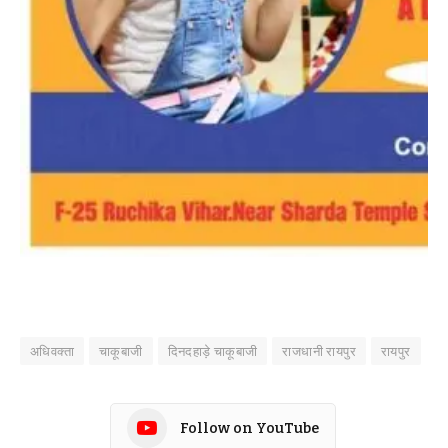
अधिवक्ता
चाकूबाजी
दिनदहाड़े चाकूबाजी
राजधानी रायपुर
रायपुर
Follow on YouTube