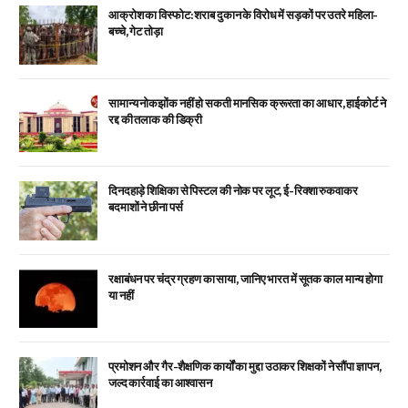
आक्रोश का विस्फोट: शराब दुकान के विरोध में सड़कों पर उतरे महिला-
बच्चे, गेट तोड़ा
सामान्य नोकझोंक नहीं हो सकती मानसिक क्रूरता का आधार, हाईकोर्ट ने
रद्द की तलाक की डिक्री
दिनदहाड़े शिक्षिका से पिस्टल की नोक पर लूट, ई-रिक्शा रुकवाकर
बदमाशों ने छीना पर्स
रक्षाबंधन पर चंद्र ग्रहण का साया, जानिए भारत में सूतक काल मान्य होगा
या नहीं
प्रमोशन और गैर-शैक्षणिक कार्यों का मुद्दा उठाकर शिक्षकों ने सौंपा ज्ञापन,
जल्द कार्रवाई का आश्वासन