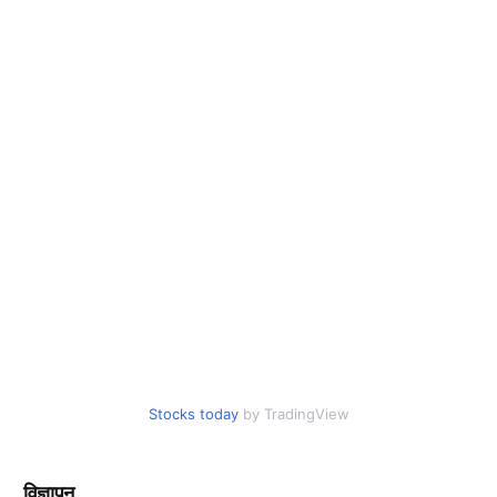
Stocks today
by TradingView
विज्ञापन