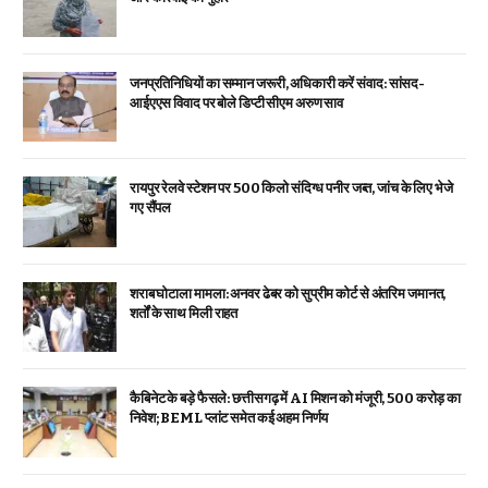
जनप्रतिनिधियों का सम्मान जरूरी, अधिकारी करें संवाद: सांसद-
आईएएस विवाद पर बोले डिप्टी सीएम अरुण साव
रायपुर रेलवे स्टेशन पर 500 किलो संदिग्ध पनीर जब्त, जांच के लिए भेजे
गए सैंपल
शराब घोटाला मामला: अनवर ढेबर को सुप्रीम कोर्ट से अंतरिम जमानत,
शर्तों के साथ मिली राहत
कैबिनेट के बड़े फैसले: छत्तीसगढ़ में AI मिशन को मंजूरी, 500 करोड़ का
निवेश; BEML प्लांट समेत कई अहम निर्णय