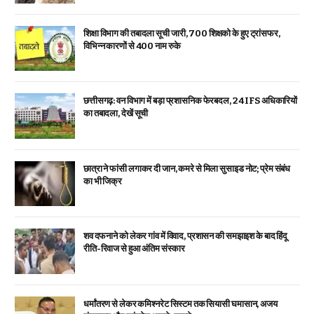
शिक्षा विभाग की तबादला सूची जारी, 700 शिक्षको के हुए ट्रांसफर,
विभिन्न कारणों से 400 नाम रुके
छत्तीसगढ़: वन विभाग में बड़ा प्रशासनिक फेरबदल, 24 IFS अधिकारियों
का तबादला, देखें सूची
छात्रा ने फांसी लगाकर दी जान, कमरे से मिला सुसाइड नोट; प्रेम संबंध
का भी जिक्र
शव दफनाने को लेकर गांव में विवाद, प्रशासन की समझाइश के बाद हिंदू
रीति-रिवाज से हुआ अंतिम संस्कार
धर्मांतरण से लेकर कमिश्नरेट सिस्टम तक सियासी घमासान, अजय