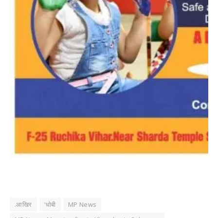
.आखिर
'धोबी
MP News