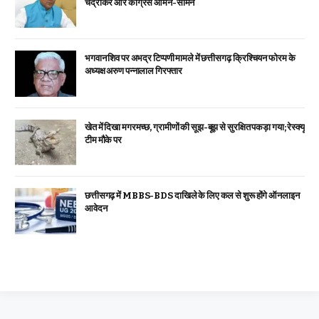
चंद्राकर और कांग्रेस आमने-सामने
भगवान शिव पर अभद्र टिप्पणी मामले में छत्तीसगढ़ क्रिश्चियन फोरम के
अध्यक्ष अरुण पन्नालाल गिरफ्तार
खेत में दिखा मगरमच्छ, ग्रामीणों की सूझ-बूझ से सुरक्षित पकड़ा गया; रेस्क्यू
टीम मौके पर
छत्तीसगढ़ में MBBS-BDS दाखिले के लिए कल से शुरू होंगे ऑनलाइन
आवेदन