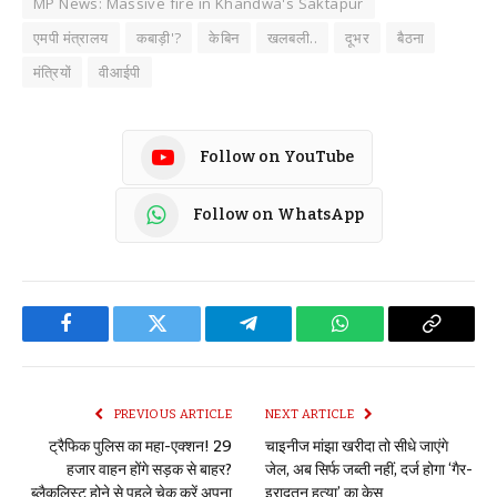
MP News: Massive fire in Khandwa's Saktapur
एमपी मंत्रालय
कबाड़ी'?
केबिन
खलबली..
दूभर
बैठना
मंत्रियों
वीआईपी
Follow on YouTube
Follow on WhatsApp
Facebook
Twitter
Telegram
WhatsApp
Copy
Link
PREVIOUS ARTICLE
NEXT ARTICLE
ट्रैफिक पुलिस का महा-एक्शन! 29
चाइनीज मांझा खरीदा तो सीधे जाएंगे
हजार वाहन होंगे सड़क से बाहर?
जेल, अब सिर्फ जब्ती नहीं, दर्ज होगा ‘गैर-
ब्लैकलिस्ट होने से पहले चेक करें अपना
इरादतन हत्या’ का केस